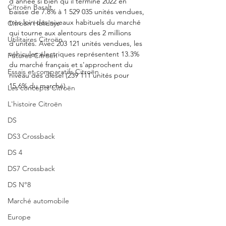
d'année si bien qu'il termine 2022 en 
Citroën Basalt
baisse de 7.8% à 1 529 035 unités vendues, 
très loin des niveaux habituels du marché 
Citroën Holidays
qui tourne aux alentours des 2 millions 
Utilitaires Citroën
d'unités. Avec 203 121 unités vendues, les 
véhicules électriques représentent 13.3% 
Futures Citroën
du marché français et s'approchent du 
Essais et comparatifs Citroën
niveau des diesel (239 111 unités pour 
15.6% du marché)
Les concepts Citroën
L'histoire Citroën
DS
DS3 Crossback
DS 4
DS7 Crossback
DS N°8
Marché automobile
Europe