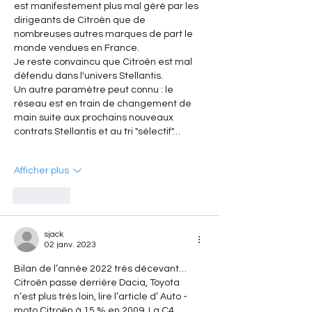
est manifestement plus mal géré par les 
dirigeants de Citroën que de 
nombreuses autres marques de part le 
monde vendues en France.
Je reste convaincu que Citroën est mal 
défendu dans l'univers Stellantis.
Un autre paramètre peut connu : le 
réseau est en train de changement de 
main suite aux prochains nouveaux 
contrats Stellantis et au tri "sélectif"…
Afficher plus
J'aime
sjack
02 janv. 2023
Bilan de l’année 2022 très décevant… 
Citroën passe derrière Dacia, Toyota 
n’est plus très loin, lire l’article d’ Auto -
moto Citroën à 15 % en 2009. La C4 