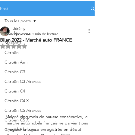
Post
Tous les posts
Jérémy
Tous les posts
2 janv. 2023
2 min de lecture
Bilan 2022 - Marché auto FRANCE
Stellantis
Noté NaN étoiles sur 5.
Citroën
Citroën Ami
Citroën C3
Citroën C3 Aircross
Citroën C4
Citroën C4 X
Citroën C5 Aircross
Malgré cinq mois de hausse consécutive, le 
Citroën C5 X
marché automobile français ne parvient pas 
à juguler la baisse enregistrée en début 
Citroën Berlingo