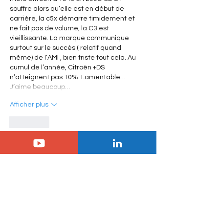
souffre alors qu’elle est en début de 
carrière, la c5x démarre timidement et 
ne fait pas de volume, la C3 est 
vieillissante. La marque communique 
surtout sur le succès ( relatif quand 
même) de l’AMI , bien triste tout cela. Au 
cumul de l’année, Citroën +DS 
n’atteignent pas 10%. Lamentable… 
J’aime beaucoup…
Afficher plus
J'aime
jm.agnel
02 janv. 2023
Franchement, et je le redis, je ne vois pas 
l'intérêt de communiquer des chiffres 
bruts, dans ce contexte industriel 
automobile où règne le chaos. Chaque 
chiffre indiqué, devrait être analysé, pour 