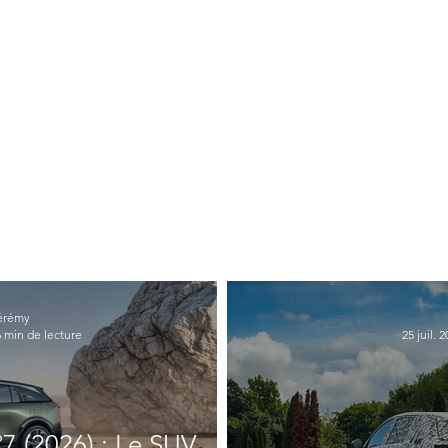
érémy
6 min de lecture
25 juil. 
 (2026) : Le SUV