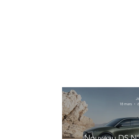
J
18 mars
Nouveau DS N°7