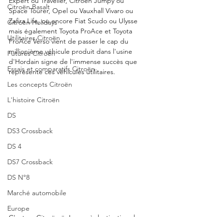
Expert ou Traveller, Citroën Jumpy ou 
Citroën Basalt
Space Tourer, Opel ou Vauxhall Vivaro ou 
Zafira Life, ou encore Fiat Scudo ou Ulysse 
Citroën Holidays
mais également Toyota ProAce et Toyota 
Utilitaires Citroën
ProAce Verso vient de passer le cap du 
millionième véhicule produit dans l'usine 
Futures Citroën
d'Hordain signe de l'immense succès que 
Essais et comparatifs Citroën
représente ces véhicules utilitaires. 
Les concepts Citroën
L'histoire Citroën
DS
DS3 Crossback
DS 4
DS7 Crossback
DS N°8
Marché automobile
Europe