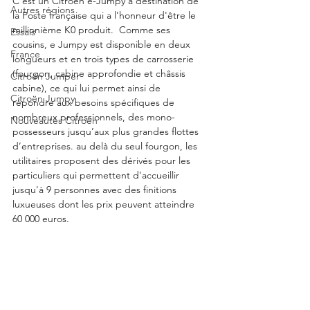
C'est un Citroën ë-Jumpy à destination de 
Autres régions
la Poste française qui a l'honneur d'être le 
millionième K0 produit.  Comme ses 
Essais
cousins, e Jumpy est disponible en deux 
France
longueurs et en trois types de carrosserie 
(fourgon, cabine approfondie et châssis 
Citroën Jumper
cabine), ce qui lui permet ainsi de 
Citroën Jumpy
répondre aux besoins spécifiques de 
nombreux professionnels, des mono-
Nouveautés Citroën
possesseurs jusqu’aux plus grandes flottes 
d’entreprises. au delà du seul fourgon, les 
utilitaires proposent des dérivés pour les 
particuliers qui permettent d'accueillir 
jusqu'à 9 personnes avec des finitions 
luxueuses dont les prix peuvent atteindre 
60 000 euros.