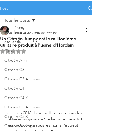
Post
Tous les posts
Jérémy
Tous les posts
14 juil. 2022
2 min de lecture
Un Citroën Jumpy est le millionième
Stellantis
utilitaire produit à l'usine d'Hordain
Citroën
Noté NaN étoiles sur 5.
Citroën Ami
Citroën C3
Citroën C3 Aircross
Citroën C4
Citroën C4 X
Citroën C5 Aircross
Lancé en 2016, la nouvelle génération des 
Citroën C5 X
utilitaires moyens de Stellantis, appelé K0 
mais plus connu sous les noms Peugeot 
Citroën Berlingo