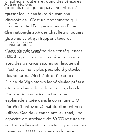
chauffeurs routiers et donc des véhicules 
Autres régions
produits mais qui ne parviennent pas à 
Essais
quitter les usines faute de camions 
disponibles.  C'est un phénomène qui 
France
touche toute l'Europe en raison d'une 
diminution de 25% des chauffeurs routiers 
Citroën Jumper
disponibles et qui frappent tous les 
Citroën Jumpy
constructeurs. 
Cette situation amène des conséquences 
Nouveautés Citroën
difficiles pour les usines qui se retrouvent 
avec des parkings saturés sur lesquels il 
n'est quasiment plus possible d'y stocker 
des voitures.  Ainsi, à titre d'exemple, 
l'usine de Vigo stocke les véhicules prêts à 
être distribués dans deux zones, dans le 
Port de Bouzas, à Vigo et sur une 
esplanade située dans la commune d'O 
Porriño (Pontevedra), habituellement non 
utilisés. Ces deux zones ont, au total, une 
capacité de stockage de 30 000 voitures et 
sont actuellement complets.  Il y a donc, au 
minimum, 30 000 voitures produites et 