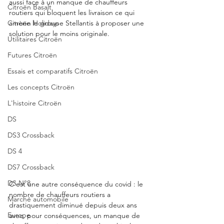
aussi face à un manque de chauffeurs 
Citroën Basalt
routiers qui bloquent les livraison ce qui 
Citroën Holidays
amène le groupe Stellantis à proposer une 
solution pour le moins originale.
Utilitaires Citroën
Futures Citroën
Essais et comparatifs Citroën
Les concepts Citroën
L'histoire Citroën
DS
DS3 Crossback
DS 4
DS7 Crossback
DS N°8
C'est une autre conséquence du covid : le 
nombre de chauffeurs routiers a 
Marché automobile
drastiquement diminué depuis deux ans 
Europe
avec, pour conséquences, un manque de 