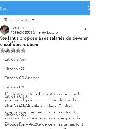
Post
Tous les posts
Jérémy
Tous les posts
23 mars 2023
2 min de lecture
Stellantis propose à ses salariés de devenir
Stellantis
chauffeurs routiers
Citroën
Noté NaN étoiles sur 5.
Citroën Ami
Citroën C3
Citroën C3 Aircross
Citroën C4
L'industrie automobile est soumise à rude 
Citroën C4 X
épreuve depuis la pandémie de covid et 
Citroën C5 Aircross
doit faire face à de lourdes difficultés 
d'approvisionnement qui ont contraint 
Citroën C5 X
nombre d'usine à supprimer des jours de 
Citroën Berlingo
production.  A côte de cela, les usines font 