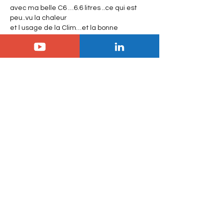
avec ma belle C6 …6.6 litres ..ce qui est 
peu..vu la chaleur
et l usage de la Clim…et la bonne 
surprise certaines pompes en Espagne 
délivrent du Gazole à 1.55 € le litre….. 
beaucoup devC4  et de C3
et 1belle C5x blanche toit noir……une 
question avec la Clim en intensif
combien fait on  de kms.avec un hybride 
rechargeable? Merci si vou…
Afficher plus
J'aime
Christian Brochard
14 août 2023
En réponse à
Patrick Berton
Habitant le sud de la France, la clim, je 
veux dire la pompe à chaleur, car c'en 
est une, est toujours en 