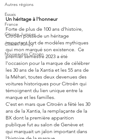
Autres régions
Essais
Un héritage à l'honneur
France
Forte de plus de 100 ans d'histoire, 
Citroën Jumper
Citroën possède un héritage 
important fort de modèles mythiques 
Citroën Jumpy
qui mon marqué son existence.  Ce 
Nouveautés Citroën
premier semestre 2023 a été 
l'occasion pour la marque de célébrer 
les 30 ans de la Xantia et les 55 ans de 
la Méhari, toutes deux devenues des 
voitures historiques pour Citroën qui 
témoignent du lien unique entre la 
marque et les familles. 
C'est en mars que Citroën a fêté les 30 
ans de la Xantia, la remplaçante de la 
BX dont la première apparition 
publique fut au salon de Genève et 
qui marquait un jalon important dans 
l'histoire de la marque. 