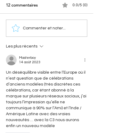
12 commentaires
0.0/5 (0)
[Les sportives Citroën]
[Les anniversaires
Commenter et noter...
Xantia Activa V6 : la
Citroën] Citroën 
sportive Citroën qui a
l'histoire d'une c
surclassé les supercars
révolutionnaire qu
Les plus récents
ses 40 ans
Masterboy
14 août 2023
Un déséquilibre visible entre l’Europe où il 
n’est question que de célébrations 
d’anciens modèles (très discrètes ces 
célébrations, car étant abonné à la 
marque sur plusieurs réseaux sociaux, j’ai 
toujours l’impression qu’elle ne 
communique à 90% sur l’Ami) et l’Inde / 
Amérique Latine avec des vraies 
nouveautés … avec la C3 nous aurons 
enfin un nouveau modèle 