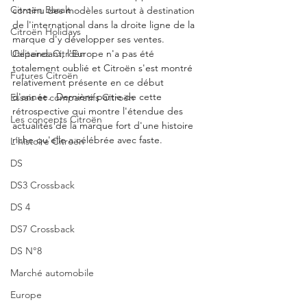
Citroën Basalt
continu des modèles surtout à destination 
de l'international dans la droite ligne de la 
Citroën Holidays
marque d'y développer ses ventes.  
Utilitaires Citroën
Cependant, l'Europe n'a pas été 
totalement oublié et Citroën s'est montré 
Futures Citroën
relativement présente en ce début 
d'année.  Dernière partie de cette 
Essais et comparatifs Citroën
rétrospective qui montre l'étendue des 
Les concepts Citroën
actualités de la marque fort d'une histoire 
riche qu'elle a célébrée avec faste. 
L'histoire Citroën
DS
DS3 Crossback
DS 4
DS7 Crossback
DS N°8
Marché automobile
Europe