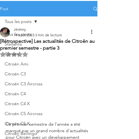
Post
Tous les posts
Jérémy
Tous les posts
14 août 2023
3 min de lecture
[Rétrospective] Les actualités de Citroën au
Stellantis
premier semestre - partie 3
Citroën
Noté NaN étoiles sur 5.
Citroën Ami
Citroën C3
Citroën C3 Aircross
Citroën C4
Citroën C4 X
Citroën C5 Aircross
Citroën C5 X
Ce premier semestre de l'année a été 
marqué par un grand nombre d'actualités 
Citroën Berlingo
pour Citroën avec un développement 