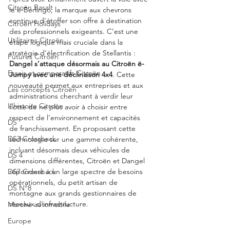
Citroën Basalt
le ë-Berlingo, la marque aux chevrons 
continue d’étoffer son offre à destination 
Citroën Holidays
des professionnels exigeants. C’est une 
Utilitaires Citroën
étape logique mais cruciale dans la 
stratégie d’électrification de Stellantis : 
Futures Citroën
Dangel s’attaque désormais au Citroën ë-
Essais et comparatifs Citroën
Jumpy avec une déclinaison 4x4
. Cette 
nouveauté permet aux entreprises et aux 
Les concepts Citroën
administrations cherchant à verdir leur 
L'histoire Citroën
flotte de ne plus avoir à choisir entre 
respect de l’environnement et capacités 
DS
de franchissement. En proposant cette 
DS3 Crossback
technologie sur une gamme cohérente, 
incluant désormais deux véhicules de 
DS 4
dimensions différentes, Citroën et Dangel 
répondent à un large spectre de besoins 
DS7 Crossback
opérationnels, du petit artisan de 
DS N°8
montagne aux grands gestionnaires de 
réseaux d’infrastructure.
Marché automobile
Europe