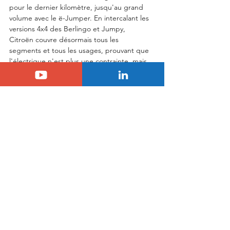
pour le dernier kilomètre, jusqu'au grand 
volume avec le ë-Jumper. En intercalant les 
versions 4x4 des Berlingo et Jumpy, 
Citroën couvre désormais tous les 
segments et tous les usages, prouvant que 
l'électrique n'est plus une contrainte, mais 
une opportunité de polyvalence accrue.
Mots-clés :
Citroën
électrique
Citroën Jumpy
Citroën
Citroën Jumpy
Nouveautés Citroën
Voir tout
Posts similaires