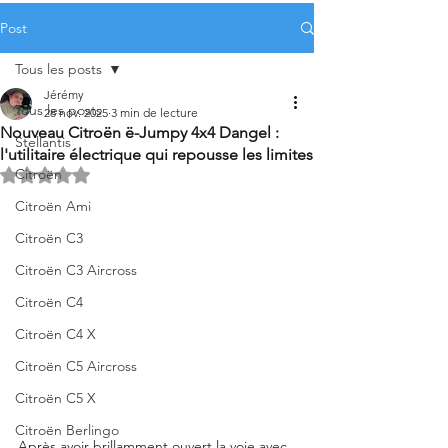
Post
Tous les posts
Jérémy
Tous les posts
28 nov. 2025
3 min de lecture
Nouveau Citroën ë-Jumpy 4x4 Dangel :
Stellantis
l'utilitaire électrique qui repousse les limites
Citroën
Noté NaN étoiles sur 5.
Citroën Ami
Citroën C3
Citroën C3 Aircross
Citroën C4
Citroën C4 X
Citroën C5 Aircross
Citroën C5 X
Citroën Berlingo
Après avoir brillamment ouvert la voie avec 