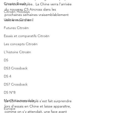
Citroën Basalt
la version restylée.  La Chine verra l'arrivée 
du nouveau C5 Aircross dans les 
Citroën Holidays
prochaines semaines vraisemblablement 
Utilitaires Citroën
vers le mois d'avril
Futures Citroën
Essais et comparatifs Citroën
Les concepts Citroën
L'histoire Citroën
DS
DS3 Crossback
DS 4
DS7 Crossback
DS N°8
Marché automobile
Le C5 Aircross restylé s'est fait surprendre 
lors d'essais en Chine et laisse apparaître, 
Europe
comme on s'y attendait, une face avant 