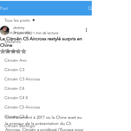
Post
Tous les posts
Jérémy
Tous les posts
27 janv. 2022
1 min de lecture
Le Citroën C5 Aircross restylé surpris en
Stellantis
Chine
Citroën
Noté NaN étoiles sur 5.
Citroën Ami
Citroën C3
Citroën C3 Aircross
Citroën C4
Citroën C4 X
Citroën C5 Aircross
Citroën C5 X
Contrairement à 2017 où la Chine avait eu 
la primeur de la présentation du C5 
Citroën Berlingo
Aircross, Citroën a privilégié l'Europe pour 