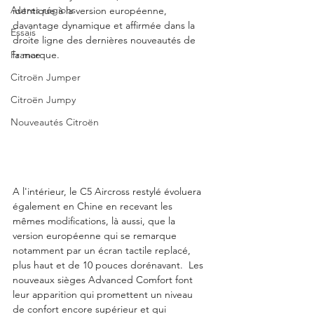
Autres régions
identique à la version européenne, 
davantage dynamique et affirmée dans la 
Essais
droite ligne des dernières nouveautés de 
France
la marque.
Citroën Jumper
Citroën Jumpy
Nouveautés Citroën
A l'intérieur, le C5 Aircross restylé évoluera 
également en Chine en recevant les 
mêmes modifications, là aussi, que la 
version européenne qui se remarque 
notamment par un écran tactile replacé, 
plus haut et de 10 pouces dorénavant.  Les 
nouveaux sièges Advanced Comfort font 
leur apparition qui promettent un niveau 
de confort encore supérieur et qui 