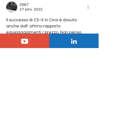
DS67
27 janv. 2022
Il successo di C5-X in Cina è dovuto 
anche dall' ottimo rapporto 
equipaggiamenti / prezzo. Non penso 
che con C5 Aircross possono mantenere 
lo stesso rapporto, anzi...
J'aime
jm.agnel
27 janv. 2022
En réponse à
DS67
C5 AC è populare anche in Cina e la 
nueva versione dovrebbe aumentare 
le vendite.
J'aime
françois A
27 janv. 2022