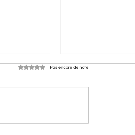
Noté 0 étoile sur 5.
Pas encore de note
s Citroën] Citroën
[Les Citroën de compétitio
rflow : le secret
Citroën 2CV Cross :
à 2 l/100 km
comment elle a conquis la
terre