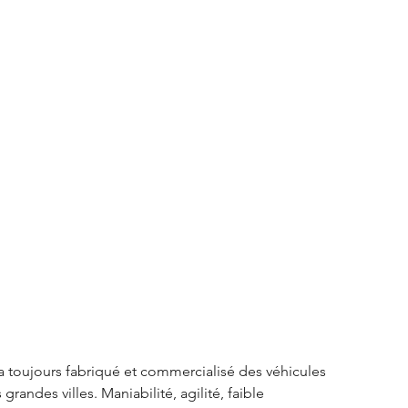
S3 Crossback
DS 4
urope
Autres régions
Nouveautés Citroën
 toujours fabriqué et commercialisé des véhicules 
randes villes. Maniabilité, agilité, faible 