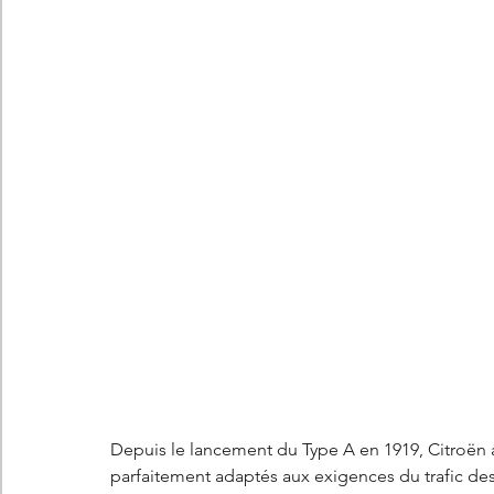
Les concepts Citroën
L'histoire Citroën
DS
D
DS7 Crossback
DS N°8
Marché automobile
E
Essais
France
Citroën Jumper
Citroën Jumpy
Depuis le lancement du Type A en 1919, Citroën a
parfaitement adaptés aux exigences du trafic des g