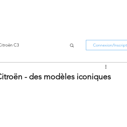
Citroën C3
Connexion/Inscript
Citroën C5 Aircross
Citroën - des modèles iconiques
Citroën Holidays
atifs Citroën