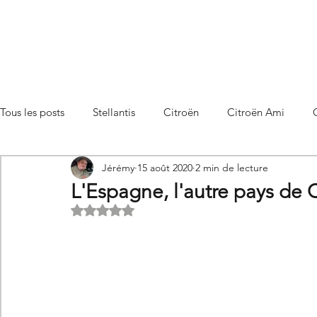
Tous les posts
Stellantis
Citroën
Citroën Ami
Jérémy
15 août 2020
2 min de lecture
Citroën C3 Aircross
Citroën C4
Citroën C4 X
L'Espagne, l'autre pays de 
Noté NaN étoiles sur 5.
Citroën C5 X
Citroën Berlingo
Citroën Basalt
Utilitaires Citroën
Futures Citroën
Essais et compar