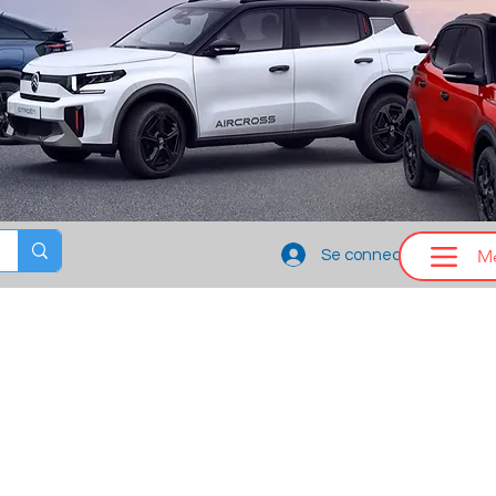
M
Se connecter