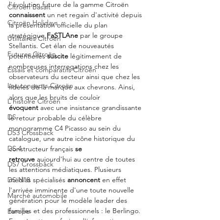
l'évolution future de la gamme Citroën 
Citroën Basalt
connaissent
 un net regain d'activité depuis 
Citroën Holidays
la présentation officielle du plan 
stratégique 
FaSTLAne
 par le groupe 
Utilitaires Citroën
Stellantis. Cet élan de nouveautés 
Futures Citroën
potentielles 
suscite
 légitimement de 
nombreuses interrogations chez les 
Essais et comparatifs Citroën
observateurs du secteur ainsi que chez les 
Les concepts Citroën
fidèles de la marque aux chevrons. Ainsi, 
alors que les bruits de couloir 
L'histoire Citroën
évoquent
 avec une insistance grandissante 
DS
le retour probable du célèbre 
monogramme C4 Picasso au sein du 
DS3 Crossback
catalogue, une autre icône historique du 
DS 4
constructeur français 
se 
retrouve
 aujourd'hui au centre de toutes 
DS7 Crossback
les attentions médiatiques. Plusieurs 
médias spécialisés 
annoncent
 en effet 
DS N°8
l'arrivée imminente d'une toute nouvelle 
Marché automobile
génération pour le modèle leader des 
familles et des professionnels : le Berlingo. 
Europe