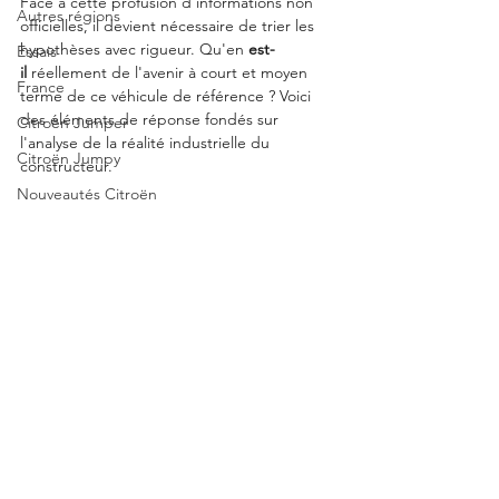
Face à cette profusion d'informations non 
Autres régions
officielles, il devient nécessaire de trier les 
hypothèses avec rigueur. Qu'en 
est-
Essais
il
 réellement de l'avenir à court et moyen 
France
terme de ce véhicule de référence ? Voici 
des éléments de réponse fondés sur 
Citroën Jumper
l'analyse de la réalité industrielle du 
Citroën Jumpy
constructeur.
Nouveautés Citroën