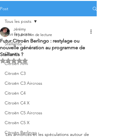
Post
Tous les posts
Jérémy
Tous les posts
13 juin
6 min de lecture
Futur Citroën Berlingo : restylage ou
Stellantis
nouvelle génération au programme de
Citroën
Stellantis ?
Noté NaN étoiles sur 5.
Citroën Ami
Citroën C3
Citroën C3 Aircross
Citroën C4
Citroën C4 X
Citroën C5 Aircross
Citroën C5 X
Citroën Berlingo
Les annonces et les spéculations autour de 