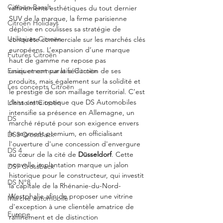
Citroën Basalt
raffinements esthétiques du tout dernier 
SUV de la marque, la firme parisienne 
Citroën Holidays
déploie en coulisses sa stratégie de 
Utilitaires Citroën
conquête commerciale sur les marchés clés 
européens. L’expansion d’une marque 
Futures Citroën
haut de gamme ne repose pas 
Essais et comparatifs Citroën
uniquement sur la séduction de ses 
produits, mais également sur la solidité et 
Les concepts Citroën
le prestige de son maillage territorial. C’est 
dans cette optique que DS Automobiles 
L'histoire Citroën
intensifie sa présence en Allemagne, un 
DS
marché réputé pour son exigence envers 
le segment premium, en officialisant 
DS3 Crossback
l'ouverture d'une concession d'envergure 
DS 4
au cœur de la cité de 
Düsseldorf
. Cette 
nouvelle implantation marque un jalon 
DS7 Crossback
historique pour le constructeur, qui investit 
DS N°8
la capitale de la Rhénanie-du-Nord-
Westphalie afin de proposer une vitrine 
Marché automobile
d'exception à une clientèle amatrice de 
Europe
raffinement et de distinction 