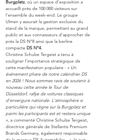
Burgplatz
, où un espace d'exposition a 
accueilli près de 100 000 visiteurs sur 
l'ensemble du week-end. Le groupe 
Ulmen y assurait la gestion exclusive du 
stand de la marque, permettant au grand 
public et aux connaisseurs d’approcher de 
près la DS N°8 ainsi que la berline 
compacte 
DS N°4
.
Christine Schulze Tergeist a tenu à 
souligner l’importance stratégique de 
cette manifestation populaire : 
« Un 
événement phare de notre calendrier DS 
en 2026 ! Nous sommes ravis de soutenir à 
nouveau cette année le Tour de 
Düsseldorf, rallye de voitures classiques 
d'envergure nationale. L'atmosphère si 
particulière qui règne sur la Burgplatz et 
parmi les participants est et restera unique 
»
, a commenté Christine Schulze Tergeist, 
directrice générale de Stellantis Premium 
Brands Germany, également responsable 
de la marque DS Automobiles . 
« Je suis 