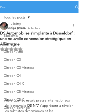
Post
Tous les posts
Jérémy
Tous les posts
8 juil.
5 min de lecture
DS Automobiles s'implante à Düsseldorf :
Stellantis
une nouvelle concession stratégique en
Citroën
Allemagne
Noté NaN étoiles sur 5.
Citroën Ami
Citroën C3
Citroën C3 Aircross
Citroën C4
Citroën C4 X
Citroën C5 Aircross
Citroën C5 X
Alors que les essais presse internationaux 
de la nouvelle 
DS N°7
 s'apprêtent à révéler 
Citroën Berlingo
les subtilités dynamiques et les 