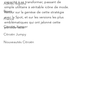
capacité à se transformer, passant de 
Autres régions
simple utilitaire à véritable icône de mode. 
Essais
Retour sur la genèse de cette stratégie 
avec la Spot, et sur les versions les plus 
France
emblématiques qui ont jalonné cette 
Citroën Jumper
période faste.
Citroën Jumpy
Nouveautés Citroën