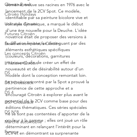
Citroën Basalt
domaine, trouve ses racines en 1976 avec le 
lancement de la 2CV Spot. Ce modèle, 
Citroën Holidays
identifiable par sa peinture bicolore vive et 
Utilitaires Citroën
son style dynamique, a marqué le début 
d'une ère nouvelle pour la Deuche. L'idée 
Futures Citroën
novatrice était de proposer des versions à 
la diffusion limitée, se distinguant par des 
Essais et comparatifs Citroën
éléments esthétiques spécifiques 
Les concepts Citroën
(couleurs, décorations, garnitures 
intérieures) afin de créer un effet de 
L'histoire Citroën
nouveauté et de désirabilité autour d'un 
DS
modèle dont la conception remontait loin. 
Le succès rencontré par la Spot a prouvé la 
DS3 Crossback
pertinence de cette approche et a 
DS 4
encouragé Citroën à explorer plus avant le 
potentiel de la 2CV comme base pour des 
DS7 Crossback
éditions thématiques. Ces séries spéciales 
DS N°8
ne se sont pas contentées d'apporter de la 
couleur à la gamme ; elles ont joué un rôle 
Marché automobile
déterminant en relançant l'intérêt pour la 
Europe
2CV et en démontrant sa surprenante 