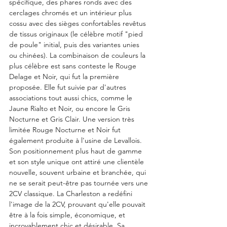
spécifique, des phares ronds avec des 
cerclages chromés et un intérieur plus 
cossu avec des sièges confortables revêtus 
de tissus originaux (le célèbre motif "pied 
de poule" initial, puis des variantes unies 
ou chinées). La combinaison de couleurs la 
plus célèbre est sans conteste le Rouge 
Delage et Noir, qui fut la première 
proposée. Elle fut suivie par d'autres 
associations tout aussi chics, comme le 
Jaune Rialto et Noir, ou encore le Gris 
Nocturne et Gris Clair. Une version très 
limitée Rouge Nocturne et Noir fut 
également produite à l'usine de Levallois.
Son positionnement plus haut de gamme 
et son style unique ont attiré une clientèle 
nouvelle, souvent urbaine et branchée, qui 
ne se serait peut-être pas tournée vers une 
2CV classique. La Charleston a redéfini 
l'image de la 2CV, prouvant qu'elle pouvait 
être à la fois simple, économique, et 
incroyablement chic et désirable. Sa 