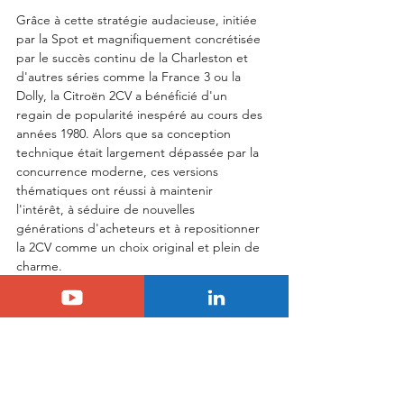
Grâce à cette stratégie audacieuse, initiée 
par la Spot et magnifiquement concrétisée 
par le succès continu de la Charleston et 
d'autres séries comme la France 3 ou la 
Dolly, la Citroën 2CV a bénéficié d'un 
regain de popularité inespéré au cours des 
années 1980. Alors que sa conception 
technique était largement dépassée par la 
concurrence moderne, ces versions 
thématiques ont réussi à maintenir 
l'intérêt, à séduire de nouvelles 
générations d'acheteurs et à repositionner 
la 2CV comme un choix original et plein de 
charme.
Cette vitalité retrouvée a permis à la 2CV 
de prolonger sa carrière de manière 
spectaculaire, assurant sa production 
jusqu'en juillet 1989. La fin de sa longue 
épopée n'a pas été dictée par un 
désintérêt du public – les ventes, 
notamment de la Charleston, restaient 