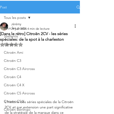
Post
Tous les posts
Jérémy
Tous les posts
29 juil. 2025
4 min de lecture
[Dans le rétro] Citroën 2CV - les séries
Stellantis
spéciales: de la spot à la charleston
Citroën
Noté NaN étoiles sur 5.
Citroën Ami
Citroën C3
Citroën C3 Aircross
Citroën C4
Citroën C4 X
Citroën C5 Aircross
Citroën C5 X
L'histoire des séries spéciales de la Citroën 
2CV, et par extension une part significative 
Citroën Berlingo
de la stratégie de la marque dans ce 