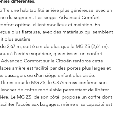
ies différentes. 
fre une habitabilité arrière plus généreuse, avec un 
nne du segment. Les sièges Advanced Comfort 
confort optimal alliant moelleux et maintien. En 
çue plus flatteuse, avec des matériaux qui semblent 
it plus austère.
e 2,67 m, soit 6 cm de plus que le MG ZS (2,61 m). 
ux à l'arrière supérieur, garantissant un confort 
 Advanced Comfort sur le Citroën renforce cette 
ces arrière est facilité par des portes plus larges et 
des passagers ou d’un siège enfant plus aisée.
0 litres pour le MG ZS, le C3 Aircross confirme son 
 plancher de coffre modulable permettant de libérer 
ière. Le MG ZS, de son côté, propose un coffre dont 
faciliter l’accès aux bagages, même si sa capacité est 