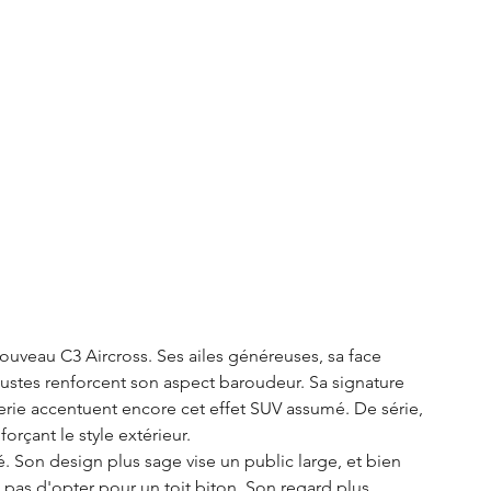
ouveau C3 Aircross. Ses ailes généreuses, sa face 
ustes renforcent son aspect baroudeur. Sa signature 
erie accentuent encore cet effet SUV assumé. De série, 
orçant le style extérieur.
é. Son design plus sage vise un public large, et bien 
t pas d'opter pour un toit biton. Son regard plus 