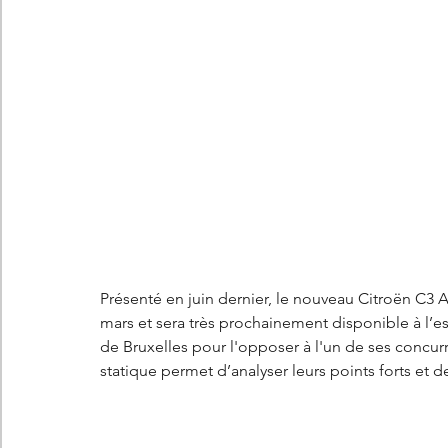
Les concepts Citroën
L'histoire Citroën
DS
D
DS7 Crossback
DS N°8
Marché automobile
E
Essais
France
Citroën Jumper
Citroën Jumpy
Présenté en juin dernier, le nouveau Citroën C3 
mars et sera très prochainement disponible à l’ess
de Bruxelles pour l'opposer à l'un de ses concurr
statique permet d’analyser leurs points forts et