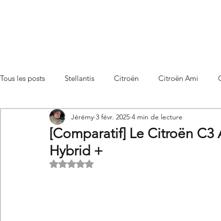
Tous les posts
Stellantis
Citroën
Citroën Ami
Jérémy
3 févr. 2025
4 min de lecture
Citroën C3 Aircross
Citroën C4
Citroën C4 X
[Comparatif] Le Citroën C3 
Hybrid +
Citroën C5 X
Citroën Berlingo
Citroën Basalt
Noté NaN étoiles sur 5.
Utilitaires Citroën
Futures Citroën
Essais et compar