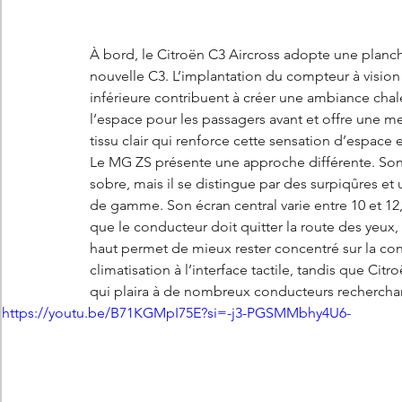
À bord, le Citroën C3 Aircross adopte une planch
nouvelle C3. L’implantation du compteur à vision tê
inférieure contribuent à créer une ambiance chal
l’espace pour les passagers avant et offre une meil
tissu clair qui renforce cette sensation d’espace e
Le MG ZS présente une approche différente. Son
sobre, mais il se distingue par des surpiqûres et u
de gamme. Son écran central varie entre 10 et 12,3
que le conducteur doit quitter la route des yeux,
haut permet de mieux rester concentré sur la con
climatisation à l’interface tactile, tandis que C
qui plaira à de nombreux conducteurs recherchant 
https://youtu.be/B71KGMpI75E?si=-j3-PGSMMbhy4U6-