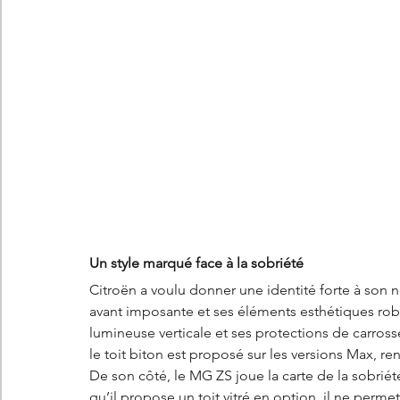
Un style marqué face à la sobriété
Citroën a voulu donner une identité forte à son n
avant imposante et ses éléments esthétiques rob
lumineuse verticale et ses protections de carross
le toit biton est proposé sur les versions Max, renf
De son côté, le MG ZS joue la carte de la sobriét
qu’il propose un toit vitré en option, il ne perme