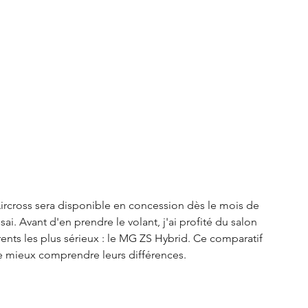
S3 Crossback
DS 4
urope
Autres régions
Nouveautés Citroën
Aircross sera disponible en concession dès le mois de 
ai. Avant d'en prendre le volant, j'ai profité du salon 
ents les plus sérieux : le MG ZS Hybrid. Ce comparatif 
 de mieux comprendre leurs différences.