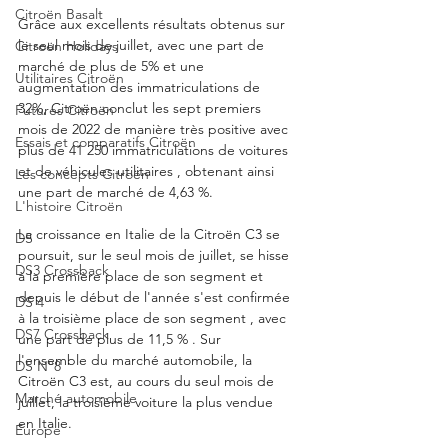
Citroën Basalt
Grâce aux excellents résultats obtenus sur 
le seul mois de juillet, avec une part de 
Citroën Holidays
marché de plus de 5% et une 
Utilitaires Citroën
augmentation des immatriculations de 
32%, Citroën conclut les sept premiers 
Futures Citroën
mois de 2022 de manière très positive avec 
Essais et comparatifs Citroën
plus de 41 250 immatriculations de voitures 
et de véhicules utilitaires , obtenant ainsi 
Les concepts Citroën
une part de marché de 4,63 %.
L'histoire Citroën
La croissance en Italie de la Citroën C3 se 
DS
poursuit, sur le seul mois de juillet, se hisse 
DS3 Crossback
à la première place de son segment et 
depuis le début de l'année s'est confirmée 
DS 4
à la troisième place de son segment , avec 
DS7 Crossback
une part de plus de 11,5 % . Sur 
l'ensemble du marché automobile, la 
DS N°8
Citroën C3 est, au cours du seul mois de 
Marché automobile
juillet, la troisième voiture la plus vendue 
en Italie.
Europe