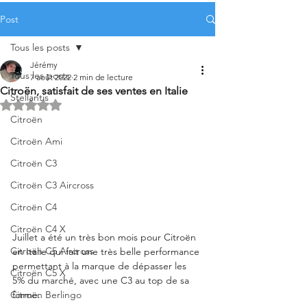
Post
Tous les posts
Jérémy
Tous les posts
7 août 2022
2 min de lecture
Citroën, satisfait de ses ventes en Italie
Stellantis
Noté NaN étoiles sur 5.
Citroën
Citroën Ami
Citroën C3
Citroën C3 Aircross
Citroën C4
Citroën C4 X
Juillet a été un très bon mois pour Citroën 
Citroën C5 Aircross
en Italie qui fait une très belle performance 
permettant à la marque de dépasser les 
Citroën C5 X
5% du marché, avec une C3 au top de sa 
Citroën Berlingo
forme. 