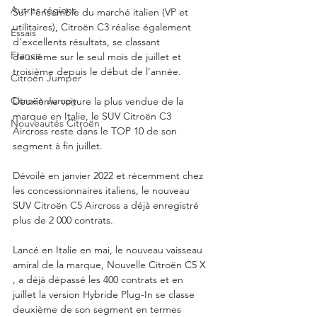
Autres régions
Sur l'ensemble du marché italien (VP et 
utilitaires), Citroën C3 réalise également 
Essais
d'excellents résultats, se classant 
France
deuxième sur le seul mois de juillet et 
troisième depuis le début de l'année.
Citroën Jumper
Citroën Jumpy
Deuxième voiture la plus vendue de la 
marque en Italie, le SUV Citroën C3 
Nouveautés Citroën
Aircross reste dans le TOP 10 de son 
segment à fin juillet.  
Dévoilé en janvier 2022 et récemment chez 
les concessionnaires italiens, le nouveau 
SUV Citroën C5 Aircross a déjà enregistré 
plus de 2 000 contrats. 
Lancé en Italie en mai, le nouveau vaisseau 
amiral de la marque, Nouvelle Citroën C5 X 
, a déjà dépassé les 400 contrats et en 
juillet la version Hybride Plug-In se classe 
deuxième de son segment en termes 