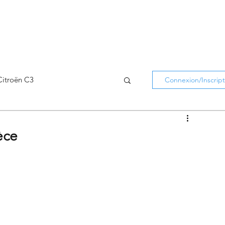
Citroën C3
Connexion/Inscript
Citroën C5 Aircross
èce
Citroën Holidays
atifs Citroën