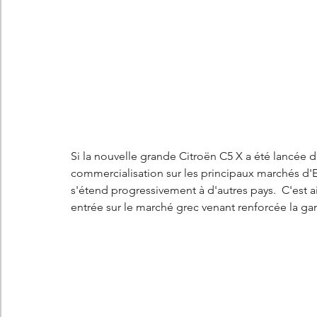
Les concepts Citroën
L'histoire Citroën
DS
D
DS7 Crossback
DS N°8
Marché automobile
E
Essais
France
Citroën Jumper
Citroën Jumpy
Si la nouvelle grande Citroën C5 X a été lancée 
commercialisation sur les principaux marchés d'E
s'étend progressivement à d'autres pays.  C'est a
entrée sur le marché grec venant renforcée la ga