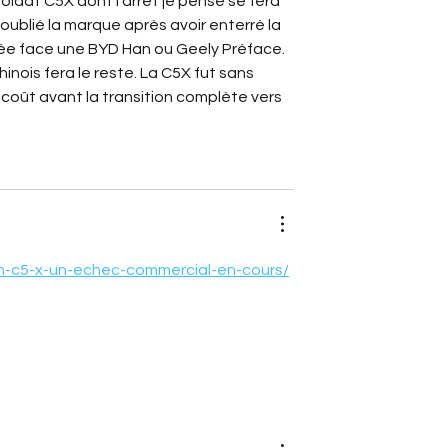
ldat C5X dont l'arrêt je pense se fera 
oublié la marque après avoir enterré la 
tée face une BYD Han ou Geely Préface. 
inois fera le reste. La C5X fut sans 
oût avant la transition complète vers 
n-c5-x-un-echec-commercial-en-cours/