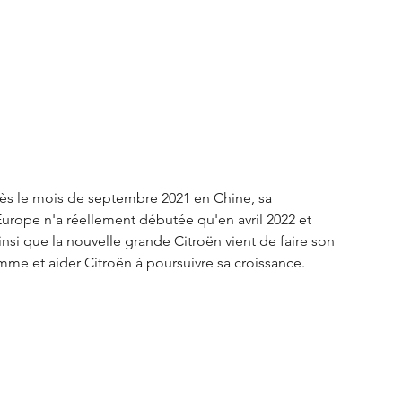
S3 Crossback
DS 4
urope
Autres régions
Nouveautés Citroën
dès le mois de septembre 2021 en Chine, sa 
urope n'a réellement débutée qu'en avril 2022 et 
insi que la nouvelle grande Citroën vient de faire son 
mme et aider Citroën à poursuivre sa croissance. 