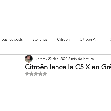
Tous les posts
Stellantis
Citroën
Citroën Ami
Jérémy
22 déc. 2022
2 min de lecture
Citroën C3 Aircross
Citroën C4
Citroën C4 X
Citroën lance la C5 X en Gr
Noté NaN étoiles sur 5.
Citroën C5 X
Citroën Berlingo
Citroën Basalt
Utilitaires Citroën
Futures Citroën
Essais et compar