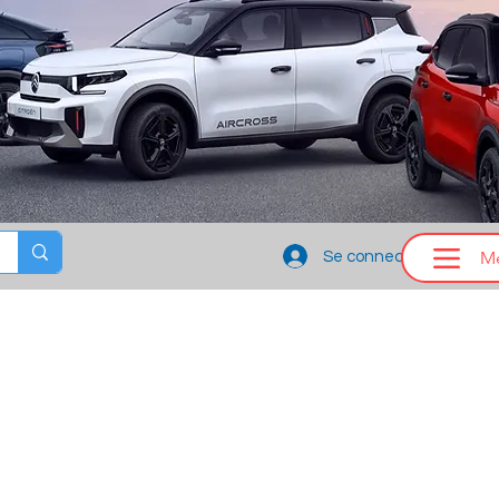
M
Se connecter