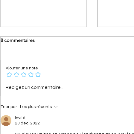
8 commentaires
Ajouter une note
[Les Citroën de compétition]
[Les hommes
Rédigez un commentaire...
Citroën 2CV Cross :
Citroën] Ge
comment elle a conquis la
Haardt : l’hi
terre
droit d’And
Trier par :
Les plus récents
Invité
23 déc. 2022