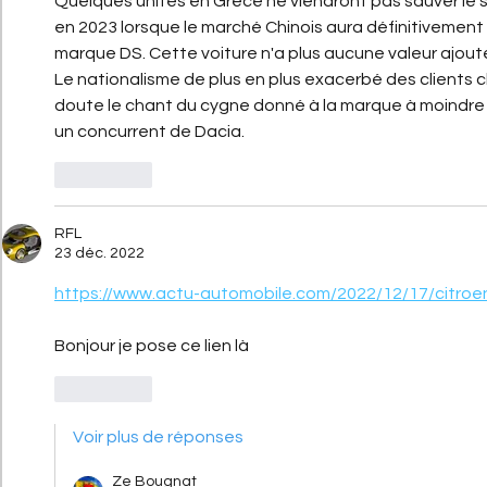
Quelques unités en Grèce ne viendront pas sauver le so
en 2023 lorsque le marché Chinois aura définitivement 
marque DS. Cette voiture n'a plus aucune valeur ajou
Le nationalisme de plus en plus exacerbé des clients ch
doute le chant du cygne donné à la marque à moindre c
un concurrent de Dacia.
J'aime
RFL
23 déc. 2022
https://www.actu-automobile.com/2022/12/17/citroe
Bonjour je pose ce lien là 
J'aime
Voir plus de réponses
Ze Bougnat