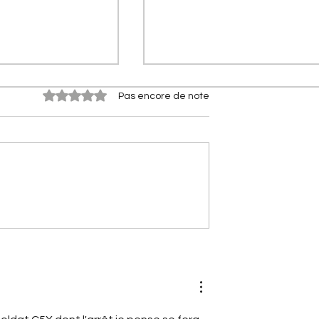
Noté 0 étoile sur 5.
Pas encore de note
 qui ont fait
[A portée de phares]
orges-Marie
Nouvelle Citroën 2CV (2028)
stoire du bras
Le retour électrique de
ré Citroën
l'icône