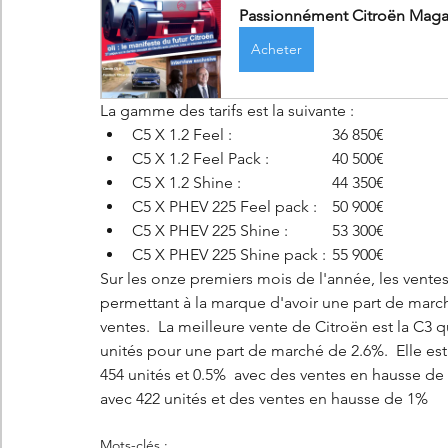
Passionnément Citroën Magaz
Acheter
La gamme des tarifs est la suivante : 
C5 X 1.2 Feel : 			36 850€
C5 X 1.2 Feel Pack : 		40 500€
C5 X 1.2 Shine :			44 350€
C5 X PHEV 225 Feel pack : 	50 900€
C5 X PHEV 225 Shine : 	53 300€
C5 X PHEV 225 Shine pack :	55 900€
Sur les onze premiers mois de l'année, les ventes
permettant à la marque d'avoir une part de marc
ventes.  La meilleure vente de Citroën est la C3 
unités pour une part de marché de 2.6%.  Elle est
454 unités et 0.5%  avec des ventes en hausse de 
avec 422 unités et des ventes en hausse de 1%
Mots-clés :