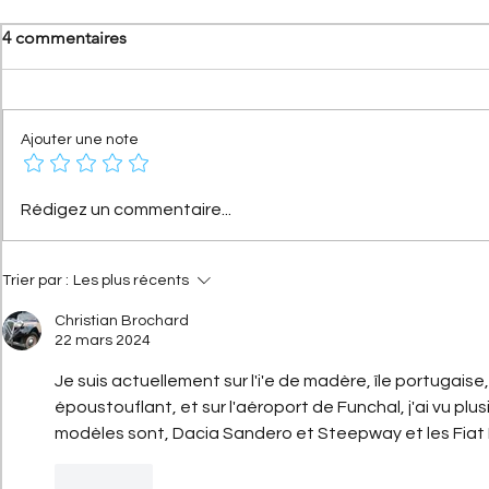
4 commentaires
Ajouter une note
[Les Citroën de compétition]
[Les hommes
Rédigez un commentaire...
Citroën 2CV Cross :
Citroën] Ge
comment elle a conquis la
Haardt : l’hi
terre
droit d’And
Trier par :
Les plus récents
Christian Brochard
22 mars 2024
Je suis actuellement sur l'i'e de madère, île portugaise
époustouflant, et sur l'aéroport de Funchal, j'ai vu plu
modèles sont, Dacia Sandero et Steepway et les Fiat 
J'aime