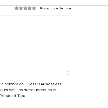
Noté 0 étoile sur 5.
Pas encore de note
 qui ont fait
[A portée de phares]
orges-Marie
Nouvelle Citroën 2CV (2028)
stoire du bras
Le retour électrique de
ré Citroën
l'icône
, le nombre de C3 et C3 Airsross est 
sieurs Ami. Les autres marques et 
Panda et Tipo. 