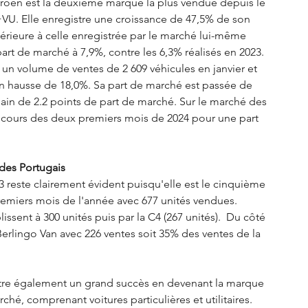
itroën est la deuxième marque la plus vendue depuis le 
VU. Elle enregistre une croissance de 47,5% de son 
érieure à celle enregistrée par le marché lui-même 
 part de marché à 7,9%, contre les 6,3% réalisés en 2023.
é un volume de ventes de 2 609 véhicules en janvier et 
en hausse de 18,0%. Sa part de marché est passée de 
gain de 2.2 points de part de marché. Sur le marché des 
 au cours des deux premiers mois de 2024 pour une part 
 des Portugais
 reste clairement évident puisqu'elle est le cinquième 
remiers mois de l'année avec 677 unités vendues. 
issent à 300 unités puis par la C4 (267 unités).  Du côté 
u Berlingo Van avec 226 ventes soit 35% des ventes de la 
ntre également un grand succès en devenant la marque 
é, comprenant voitures particulières et utilitaires.  