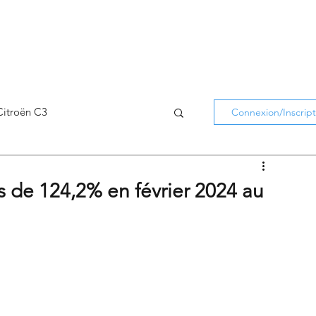
Citroën C3
Connexion/Inscript
Citroën C5 Aircross
s de 124,2% en février 2024 au
Citroën Holidays
atifs Citroën