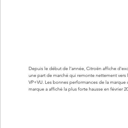
Les concepts Citroën
L'histoire Citroën
DS
D
DS7 Crossback
DS N°8
Marché automobile
E
Essais
France
Citroën Jumper
Citroën Jumpy
Depuis le début de l'année, Citroën affiche d'e
une part de marché qui remonte nettement vers l'
VP+VU. Les bonnes performances de la marque on
marque a affiché la plus forte hausse en février 20