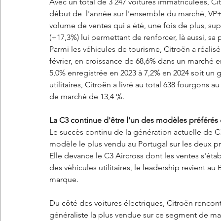
Avec un total de 3 247 voitures immatriculées, C
début de  l'année sur l'ensemble du marché, VP+
volume de ventes qui a été, une fois de plus, sup
(+17,3%) lui permettant de renforcer, là aussi, sa
Parmi les véhicules de tourisme, Citroën a réalis
février, en croissance de 68,6% dans un marché 
5,0% enregistrée en 2023 à 7,2% en 2024 soit un 
utilitaires, Citroën a livré au total 638 fourgons
de marché de 13,4 %.
La C3 continue d'être l'un des modèles préférés
Le succès continu de la génération actuelle de C3
modèle le plus vendu au Portugal sur les deux p
Elle devance le C3 Aircross dont les ventes s'établ
des véhicules utilitaires, le leadership revient a
marque. 
Du côté des voitures électriques, Citroën renco
généraliste la plus vendue sur ce segment de march