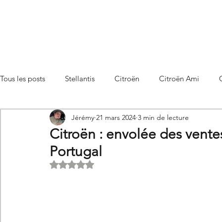
Tous les posts
Stellantis
Citroën
Citroën Ami
Jérémy
21 mars 2024
3 min de lecture
Citroën C3 Aircross
Citroën C4
Citroën C4 X
Citroën : envolée des vente
Portugal
Citroën C5 X
Citroën Berlingo
Citroën Basalt
Noté NaN étoiles sur 5.
Utilitaires Citroën
Futures Citroën
Essais et compar