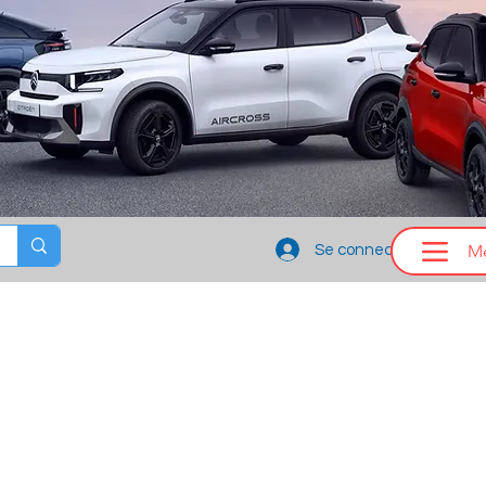
M
Se connecter