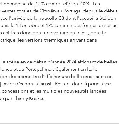
art de marché de 7.1% contre 5.4% en 2023.  Les 
 ventes totales de Citroën au Portugal depuis le début 
ec l'arrivée de la nouvelle C3 dont l'accueil a été bon 
uis le 18 octobre et 125 commandes fermes prises au 
 chiffres donc pour une voiture qui n'est, pour le 
rique, les versions thermiques arrivant dans 
 la scène en ce début d'année 2024 affichant de belles 
nce et au Portugal mais également en Italie, 
nc lui permettre d'afficher une belle croissance en 
anvier très bon lui aussi.  Restera donc à poursuivre 
es concessions et les multiples nouveautés lancées 
ixé par Thierry Koskas. 