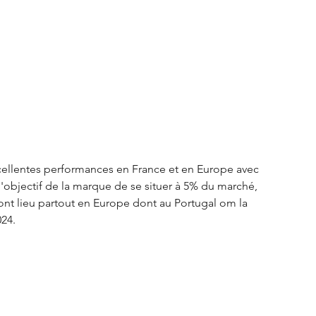
S3 Crossback
DS 4
urope
Autres régions
Nouveautés Citroën
xcellentes performances en France et en Europe avec 
objectif de la marque de se situer à 5% du marché, 
t lieu partout en Europe dont au Portugal om la 
24. 