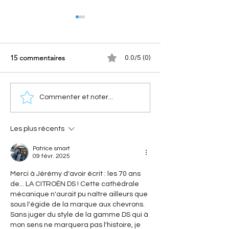
15 commentaires
0.0/5 (0)
[Les hommes qui ont fait
[A portée de pha
Commenter et noter...
Citroën] Georges-Marie
Nouvelle Citroën
Haardt : l’histoire du bras
(2028) : Le retour
droit d’André Citroën
électrique de l'i
Les plus récents
Patrice smart
09 févr. 2025
Merci à Jérémy d'avoir écrit : les 70 ans 
de... LA CITROËN DS ! Cette cathédrale 
mécanique n'aurait pu naître ailleurs que 
sous l'égide de la marque aux chevrons. 
Sans juger du style de la gamme DS qui à 
mon sens ne marquera pas l'histoire, je 