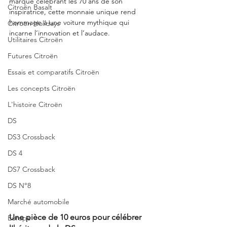
marque célébrant les 70 ans de son 
Citroën Basalt
inspiratrice, cette monnaie unique rend 
hommage à une voiture mythique qui 
Citroën Holidays
incarne l’innovation et l’audace.
Utilitaires Citroën
Futures Citroën
Essais et comparatifs Citroën
Les concepts Citroën
L'histoire Citroën
DS
DS3 Crossback
DS 4
DS7 Crossback
DS N°8
Marché automobile
Une pièce de 10 euros pour célébrer 
Europe