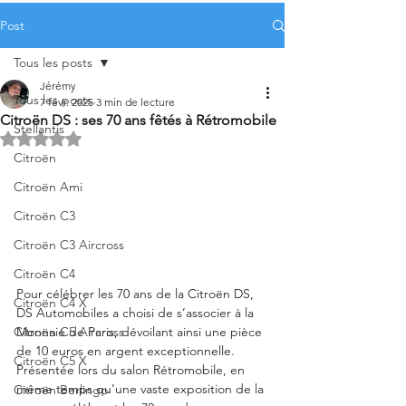
Post
Tous les posts
Jérémy
Tous les posts
7 févr. 2025
3 min de lecture
Citroën DS : ses 70 ans fêtés à Rétromobile
Stellantis
Noté NaN étoiles sur 5.
Citroën
Citroën Ami
Citroën C3
Citroën C3 Aircross
Citroën C4
Pour célébrer les 70 ans de la Citroën DS, 
Citroën C4 X
DS Automobiles a choisi de s’associer à la 
Citroën C5 Aircross
Monnaie de Paris, dévoilant ainsi une pièce 
de 10 euros en argent exceptionnelle. 
Citroën C5 X
Présentée lors du salon Rétromobile, en 
même temps qu'une vaste exposition de la 
Citroën Berlingo