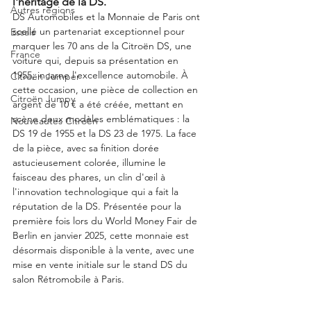
l'héritage de la DS.
Autres régions
DS Automobiles et la Monnaie de Paris ont 
scellé un partenariat exceptionnel pour 
Essais
marquer les 70 ans de la Citroën DS, une 
France
voiture qui, depuis sa présentation en 
1955, incarne l'excellence automobile. À 
Citroën Jumper
cette occasion, une pièce de collection en 
Citroën Jumpy
argent de 10 € a été créée, mettant en 
scène deux modèles emblématiques : la 
Nouveautés Citroën
DS 19 de 1955 et la DS 23 de 1975. La face 
de la pièce, avec sa finition dorée 
astucieusement colorée, illumine le 
faisceau des phares, un clin d'œil à 
l'innovation technologique qui a fait la 
réputation de la DS. Présentée pour la 
première fois lors du World Money Fair de 
Berlin en janvier 2025, cette monnaie est 
désormais disponible à la vente, avec une 
mise en vente initiale sur le stand DS du 
salon Rétromobile à Paris.