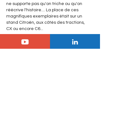
ne supporte pas qu'on triche ou qu'on 
réécrive l'histoire.... La place de ces 
magnifiques exemplaires était sur un 
stand Citroën, aux côtés des tractions, 
CX ou encore C6... 
J'aime
Jol
08 févr. 2025
La marque DS est une marque de 
sellerie automobile de bonne facture,  
hélas,  ils n'ont ni carrosserie ni 
motorisation à la hauteur, ils devraient se 
concentrer sur leur cœur de métier et 
fabriquer des fauteuils et des canapés. 
J'aime
Masterboy
07 févr. 2025