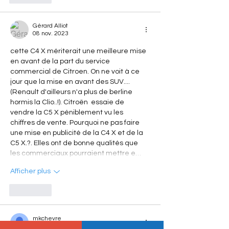
Gérard Alliot
08 nov. 2023
cette C4 X mériterait une meilleure mise 
en avant de la part du service 
commercial de Citroen. On ne voit à ce 
jour que la mise en avant des SUV.... 
(Renault d'ailleurs n'a plus de berline 
hormis la Clio..!). Citroën  essaie de 
vendre la C5 X péniblement vu les 
chiffres de vente. Pourquoi ne pas faire 
une mise en publicité de la C4 X et de la 
C5 X.?. Elles ont de bonne qualités que 
les commerciaux pourraient mettre e…
Afficher plus
J'aime
mkchevre
08 nov. 2023