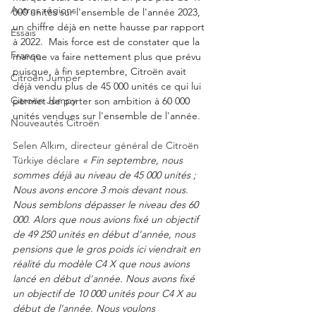
Autres régions
000 unités sur l'ensemble de l'année 2023, 
un chiffre déjà en nette hausse par rapport 
Essais
à 2022.  Mais force est de constater que la 
France
marque va faire nettement plus que prévu 
puisque, à fin septembre, Citroën avait 
Citroën Jumper
déjà vendu plus de 45 000 unités ce qui lui 
Citroën Jumpy
permet de porter son ambition à 60 000 
unités vendues sur l'ensemble de l'année. 
Nouveautés Citroën
Selen Alkım, directeur général de Citroën 
Türkiye déclare 
« Fin septembre, nous 
sommes déjà au niveau de 45 000 unités ; 
Nous avons encore 3 mois devant nous. 
Nous semblons dépasser le niveau des 60 
000. Alors que nous avions fixé un objectif 
de 49 250 unités en début d'année, nous 
pensions que le gros poids ici viendrait en 
réalité du modèle C4 X que nous avions 
lancé en début d'année. Nous avons fixé 
un objectif de 10 000 unités pour C4 X au 
début de l'année. Nous voulons 