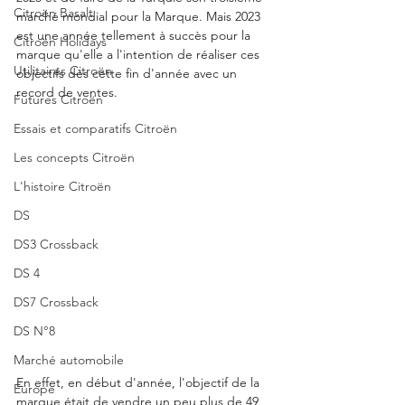
Citroën Basalt
marché mondial pour la Marque. Mais 2023 
est une année tellement à succès pour la 
Citroën Holidays
marque qu'elle a l'intention de réaliser ces 
Utilitaires Citroën
objectifs dès cette fin d'année avec un 
record de ventes. 
Futures Citroën
Essais et comparatifs Citroën
Les concepts Citroën
L'histoire Citroën
DS
DS3 Crossback
DS 4
DS7 Crossback
DS N°8
Marché automobile
En effet, en début d'année, l'objectif de la 
Europe
marque était de vendre un peu plus de 49 