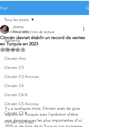
Post
Tous les posts
Jérémy
Tous les posts
8 nov. 2023
2 min de lecture
Citroën devrait établir un record de ventes
Stellantis
en Turquie en 2023
Citroën
Noté NaN étoiles sur 5.
Citroën Ami
Citroën C3
Citroën C3 Aircross
Citroën C4
Citroën C4 X
Citroën C5 Aircross
Il y a quelques mois, Citroën avait de gros 
Citroën C5 X
espoirs en Turquie avec l'ambition d'être 
une des marques les plus importantes d'ici 
Citroën Berlingo
2025 et de faire de la Turquie son troisième 