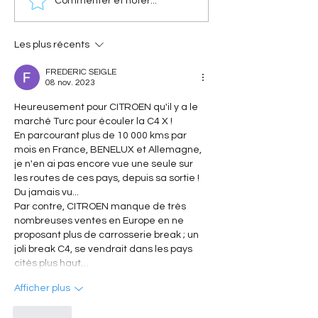
[A portée de phares]
[Les innovations 
Commenter et noter...
Nouvelle Citroën 2CV
De l'AFIL au main
(2028) : Le retour
voie : la trajectoi
électrique de l'icône
innovation signé
Les plus récents
FREDERIC SEIGLE
08 nov. 2023
Heureusement pour CITROEN qu'il y a le 
marché Turc pour écouler la C4 X !
En parcourant plus de 10 000 kms par 
mois en France, BENELUX et Allemagne, 
je n'en ai pas encore vue une seule sur 
les routes de ces pays, depuis sa sortie ! 
Du jamais vu...
Par contre, CITROEN manque de très 
nombreuses ventes en Europe en ne 
proposant plus de carrosserie break ; un 
joli break C4, se vendrait dans les pays 
cités plus haut…
Afficher plus
J'aime