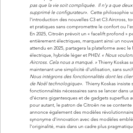
pas que la vie soit compliquée.  Il n'y a que deu
supprimé le configurateur».  
Cette philosophie v
l'introduction des nouvelles C3 et C3 Aircross, 
et pratiques sans compromettre le confort ou l'e
En 2025, Citroën prévoit un « facelift profond » p
entièrement électriques, marquant ainsi un nouv
attendu en 2025, partagera la plateforme avec le
électrique, hybride léger et PHEV. 
« Nous voulons
Aircross. Cela nous a manqué. »
 Thierry Koskas s
maintenant une simplicité d'utilisation, sans sur
Nous intégrons des fonctionnalités dont les clien
de Noël technologique».  
Thierry Koskas insiste 
fonctionnalités nécessaires sans se lancer dans un
d’écrans gigantesques et de gadgets superflus au p
pour autant, le patron de Citroën ne se contente p
annonce également des modèles révolutionnaires 
synonyme d'innovation avec des modèles embléma
l'originalité, mais dans un cadre plus pragmatiqu