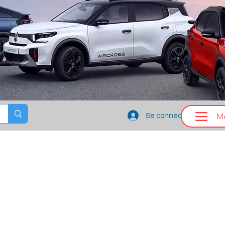
M
Se connecter