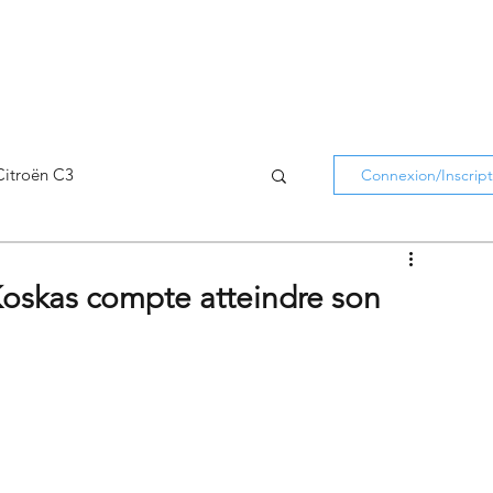
Citroën C3
Connexion/Inscript
Citroën C5 Aircross
Koskas compte atteindre son
Citroën Holidays
atifs Citroën