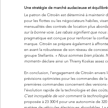
Une stratégie de marché audacieuse et équilibré
Le patron de Citroën est déterminé à maintenir de
pour les flottes ou les négociateurs habiles, visant
mensualités des contrats de location plus aborda
sur la bonne voie. Les rabais signifient que nous 
pragmatique est conçue pour renforcer la confian
marque. Citroën se prépare également à affronter
en avant la robustesse de son réseau de concessio
groupe Stellantis. 
« Nous sommes bien placés. No
moment»
 déclare ainsi un Thierry Koskas assez c
En conclusion, l'engagement de Citroën envers le
prévisions optimistes pour les commandes de la n
premières commandes concernent des versions él
l'évolution rapide de la technologie et des coûts
C'est incroyable de voir comment la technologie 
proposée à 23 300 € pour une autonomie de 320 km
matière de véhicules électriques abordables. La st