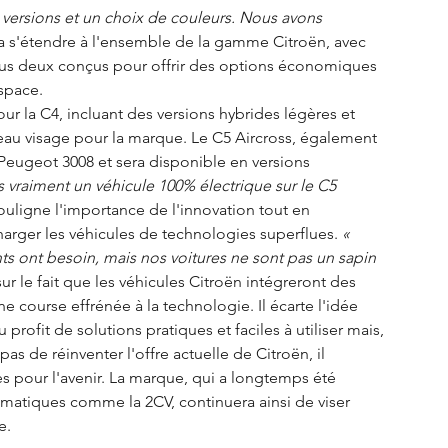
x versions et un choix de couleurs. Nous avons 
a s'étendre à l'ensemble de la gamme Citroën, avec 
tous deux conçus pour offrir des options économiques 
space.
our la C4, incluant des versions hybrides légères et 
eau visage pour la marque. Le C5 Aircross, également 
 Peugeot 3008 et sera disponible en versions 
 vraiment un véhicule 100% électrique sur le C5 
ouligne l'importance de l'innovation tout en 
charger les véhicules de technologies superflues.
 « 
ts ont besoin, mais nos voitures ne sont pas un sapin 
sur le fait que les véhicules Citroën intégreront des 
e course effrénée à la technologie. Il écarte l'idée 
rofit de solutions pratiques et faciles à utiliser mais, 
as de réinventer l'offre actuelle de Citroën, il 
pour l'avenir. La marque, qui a longtemps été 
tiques comme la 2CV, continuera ainsi de viser 
e.