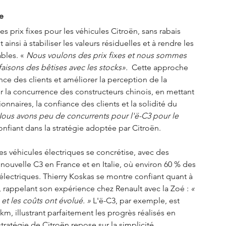
e
s prix fixes pour les véhicules Citroën, sans rabais 
 ainsi à stabiliser les valeurs résiduelles et à rendre les 
bles. «
 Nous voulons des prix fixes et nous sommes 
faisons des bêtises avec les stocks». 
 Cette approche 
ce des clients et améliorer la perception de la 
 la concurrence des constructeurs chinois, en mettant 
nnaires, la confiance des clients et la solidité du 
us avons peu de concurrents pour l'ë-C3 pour le 
onfiant dans la stratégie adoptée par Citroën. 
s véhicules électriques se concrétise, avec des 
ouvelle C3 en France et en Italie, où environ 60 % des 
ectriques. Thierry Koskas se montre confiant quant à 
, rappelant son expérience chez Renault avec la Zoé : 
« 
et les coûts ont évolué. »
 L'ë-C3, par exemple, est 
, illustrant parfaitement les progrès réalisés en 
ratégie de Citroën repose sur la simplicité, 