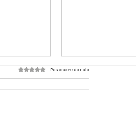
Noté 0 étoile sur 5.
Pas encore de note
 qui ont fait
[A portée de phares]
orges-Marie
Nouvelle Citroën 2CV (2028)
stoire du bras
Le retour électrique de
ré Citroën
l'icône