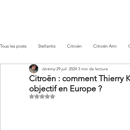
Tous les posts
Stellantis
Citroën
Citroën Ami
Jérémy
29 juil. 2024
3 min de lecture
Citroën C3 Aircross
Citroën C4
Citroën C4 X
Citroën : comment Thierry 
objectif en Europe ?
Citroën C5 X
Citroën Berlingo
Citroën Basalt
Noté NaN étoiles sur 5.
Utilitaires Citroën
Futures Citroën
Essais et compar