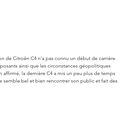
S3 Crossback
DS 4
urope
Autres régions
on de Citroën C4 n'a pas connu un début de carrière 
Nouveautés Citroën
posants ainsi que les circonstances géopolitiques 
n affirmé, la dernière C4 a mis un peu plus de temps 
le semble bel et bien rencontrer son public et fait des 