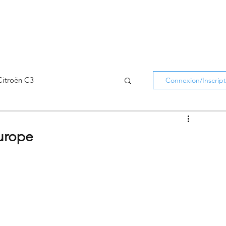
Citroën C3
Connexion/Inscript
Citroën C5 Aircross
Europe
Citroën Holidays
atifs Citroën