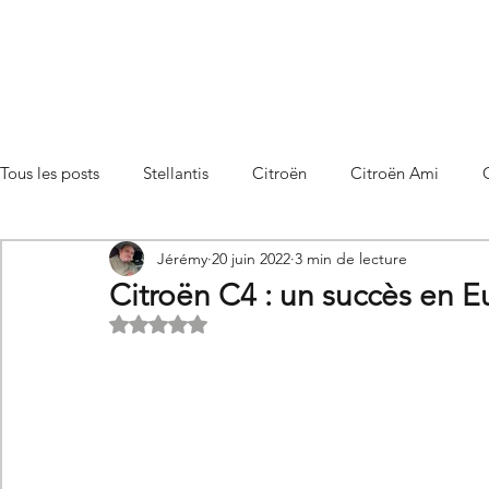
Tous les posts
Stellantis
Citroën
Citroën Ami
Jérémy
20 juin 2022
3 min de lecture
Citroën C3 Aircross
Citroën C4
Citroën C4 X
Citroën C4 : un succès en 
Noté NaN étoiles sur 5.
Citroën C5 X
Citroën Berlingo
Citroën Basalt
Utilitaires Citroën
Futures Citroën
Essais et compar