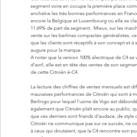
segment voire en occupe la première place comme
enchaîne les très bonnes performances en France
encore la Belgique et Luxembourg où elle se class
11.69% de part de segment.  Mieux, sur les marché
vente sur les berlines compactes généralistes, ce
que les clients sont réceptifs à son concept et à s
augure pour la marque. 
A noter que la version 100% électrique de C4 se 
d'avril, elle est en tête des ventes de son segment 
de cette Citroën ë-C4. 
La lecture des chiffres de ventes mensuels est diffi
mauvaises performances de Citroën qui sont à met
Berlingo pour lequel l'usine de Vigo est débordée
également que Citroën plaît encore au public, q
que ces derniers sont friands d'audace, de styl
Citroën ne communique pas sur ce succès, ne com
à ceux qui doutaient, que la C4 rencontre son publ