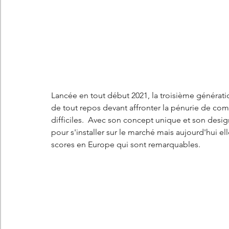
Les concepts Citroën
L'histoire Citroën
DS
D
DS7 Crossback
DS N°8
Marché automobile
E
Lancée en tout début 2021, la troisième générati
Essais
France
Citroën Jumper
Citroën Jumpy
de tout repos devant affronter la pénurie de com
difficiles.  Avec son concept unique et son desig
pour s'installer sur le marché mais aujourd'hui el
scores en Europe qui sont remarquables. 