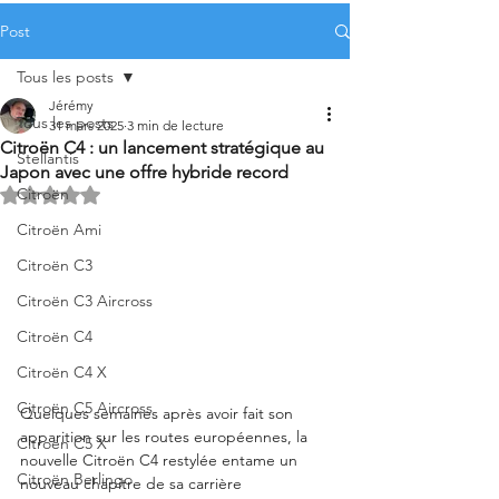
Post
Tous les posts
Jérémy
Tous les posts
31 mars 2025
3 min de lecture
Citroën C4 : un lancement stratégique au
Stellantis
Japon avec une offre hybride record
Citroën
Noté NaN étoiles sur 5.
Citroën Ami
Citroën C3
Citroën C3 Aircross
Citroën C4
Citroën C4 X
Citroën C5 Aircross
Quelques semaines après avoir fait son 
apparition sur les routes européennes, la 
Citroën C5 X
nouvelle Citroën C4 restylée entame un 
Citroën Berlingo
nouveau chapitre de sa carrière 