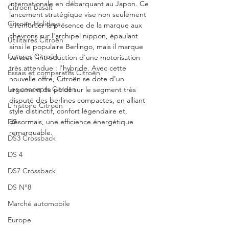
internationale en débarquant au Japon. Ce 
Citroën Basalt
lancement stratégique vise non seulement 
Citroën Holidays
à renforcer la présence de la marque aux 
chevrons sur l'archipel nippon, épaulant 
Utilitaires Citroën
ainsi le populaire Berlingo, mais il marque 
Futures Citroën
surtout l'introduction d'une motorisation 
très attendue : l'hybride. Avec cette 
Essais et comparatifs Citroën
nouvelle offre, Citroën se dote d'un 
Les concepts Citroën
argument de poids sur le segment très 
disputé des berlines compactes, en alliant 
L'histoire Citroën
style distinctif, confort légendaire et, 
DS
désormais, une efficience énergétique 
remarquable.
DS3 Crossback
DS 4
DS7 Crossback
DS N°8
Marché automobile
Europe