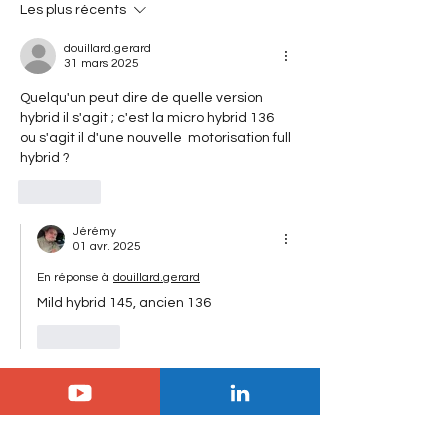
surclassé les supercars
révolutionnaire qu
Les plus récents
ses 40 ans
douillard.gerard
31 mars 2025
Quelqu'un peut dire de quelle version 
hybrid il s'agit ; c'est la micro hybrid 136 
ou s'agit il d'une nouvelle  motorisation full 
hybrid ?
J'aime
Jérémy
01 avr. 2025
En réponse à
douillard.gerard
Mild hybrid 145, ancien 136
J'aime
masynise
31 mars 2025
Bienvenue au Japon, pays dominé par 