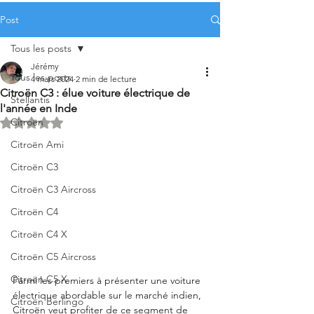
Post
Tous les posts
Jérémy
Tous les posts
4 mars 2024
2 min de lecture
Citroën C3 : élue voiture électrique de
Stellantis
l'année en Inde
Citroën
Noté NaN étoiles sur 5.
Citroën Ami
Citroën C3
Citroën C3 Aircross
Citroën C4
Citroën C4 X
Citroën C5 Aircross
Citroën C5 X
Parmi les premiers à présenter une voiture 
électrique abordable sur le marché indien, 
Citroën Berlingo
Citroën veut profiter de ce segment de 