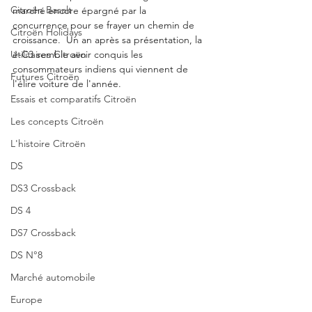
Citroën Basalt
marché encore épargné par la 
concurrence pour se frayer un chemin de 
Citroën Holidays
croissance.  Un an après sa présentation, la 
Utilitaires Citroën
ë-C3 semble avoir conquis les 
consommateurs indiens qui viennent de 
Futures Citroën
l'élire voiture de l'année.
Essais et comparatifs Citroën
Les concepts Citroën
L'histoire Citroën
DS
DS3 Crossback
DS 4
DS7 Crossback
DS N°8
Marché automobile
Europe