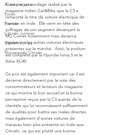
Autres régions
C'est par un sondage réalisé par le 
magazine indien Car&Bike que la C3 a 
Essais
remporté le titre de voiture électrique de 
l'année en Inde.  Elle vient en tête des 
France
suffrages de son segment devançant la  
Citroën Jumper
MG Comet notamment mais devance 
également les autres voitures électriques 
Citroën Jumpy
présentes sur le marché.  Ainsi, le podium 
Nouveautés Citroën
est complété par la Hyundai Ioniq 5 et le 
Volvo XC40. 
Ce prix est également important car il est 
décerné directement par le vote des 
consommateurs et lecteurs du magazine 
ce qui montre le bon accueil et la bonne 
perception reçue par la C3 auprès de la 
clientèle qui lui reconnaissent suffisamment 
de qualités pour battre ses rivales directes 
mais également d'autres voitures de 
marques bien plus présente en Inde que 
Citroën, ce qui est plutôt une bonne 