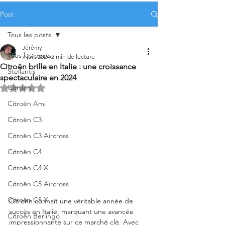
Post
Tous les posts
Jérémy
Tous les posts
7 juil. 2024
2 min de lecture
Citroën brille en Italie : une croissance
Stellantis
spectaculaire en 2024
Citroën
Noté NaN étoiles sur 5.
Citroën Ami
Citroën C3
Citroën C3 Aircross
Citroën C4
Citroën C4 X
Citroën C5 Aircross
Citroën C5 X
Citroën connaît une véritable année de 
succès en Italie, marquant une avancée 
Citroën Berlingo
impressionnante sur ce marché clé. Avec 