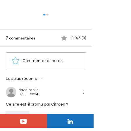
7 commentaires
0.0/5 (0)
[Les séries spéciales
[Les sportives Ci
Commenter et noter...
Citroën] Citroën Méhari
Xantia Activa V6 :
Azur : l'histoire de la série
sportive Citroën 
spéciale devenue
surclassé les sup
Les plus récents
mythique
david.hab-la
07 juil. 2024
Ce site est-il promu par Citroën ?
J'aime
Jérémy
08 juil. 2024