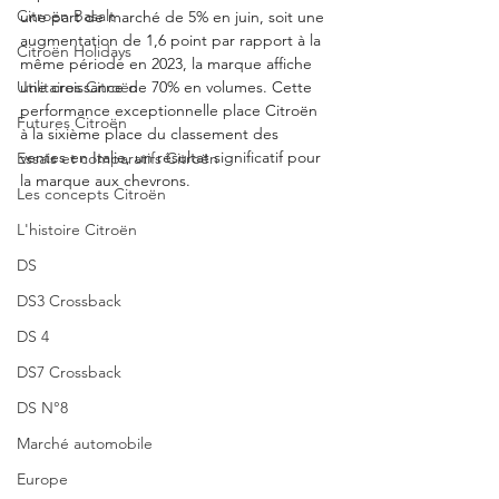
Citroën Basalt
une part de marché de 5% en juin, soit une 
augmentation de 1,6 point par rapport à la 
Citroën Holidays
même période en 2023, la marque affiche 
Utilitaires Citroën
une croissance de 70% en volumes. Cette 
performance exceptionnelle place Citroën 
Futures Citroën
à la sixième place du classement des 
ventes en Italie, un résultat significatif pour 
Essais et comparatifs Citroën
la marque aux chevrons.
Les concepts Citroën
L'histoire Citroën
DS
DS3 Crossback
DS 4
DS7 Crossback
DS N°8
Marché automobile
Europe