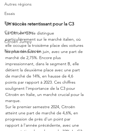
Autres régions
Essais
France
Un succès retentissant pour la C3
Citroën Jumper
La Citroën C3 se distingue 
particulièrement sur le marché italien, où 
Citroën Jumpy
elle occupe la troisième place des voitures 
Nouveautés Citroën
les plus vendues en juin, avec une part de 
marché de 2,75%. Encore plus 
impressionnant, dans le segment B, elle 
détient la deuxième place avec une part 
de marché de 14%, en hausse de 4,6 
points par rapport à 2023. Ces chiffres 
soulignent l'importance de la C3 pour 
Citroën en Italie, un marché crucial pour la 
marque.
Sur le premier semestre 2024, Citroën 
atteint une part de marché de 4,6%, en 
progression de près d'un point par 
rapport à l'année précédente, avec une 