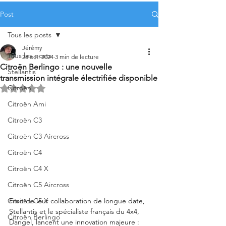
Post
Tous les posts
Jérémy
Tous les posts
28 oct. 2024
3 min de lecture
Citroën Berlingo : une nouvelle
Stellantis
transmission intégrale électrifiée disponible
Citroën
Noté NaN étoiles sur 5.
Citroën Ami
Citroën C3
Citroën C3 Aircross
Citroën C4
Citroën C4 X
Citroën C5 Aircross
Citroën C5 X
Fruit de leur collaboration de longue date, 
Stellantis et le spécialiste français du 4x4, 
Citroën Berlingo
Dangel, lancent une innovation majeure : 