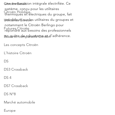
une transmission intégrale électrifiée. Ce 
Citroën Basalt
système, conçu pour les utilitaires 
Citroën Holidays
thermiques et électriques du groupe, fait 
ses débuts sur les utilitaires du groupes et 
Utilitaires Citroën
notamment le Citroën Berlingo pour 
Futures Citroën
répondre aux besoins des professionnels 
en quête de robustesse et d’adhérence.
Essais et comparatifs Citroën
Les concepts Citroën
L'histoire Citroën
DS
DS3 Crossback
DS 4
DS7 Crossback
DS N°8
Marché automobile
Europe