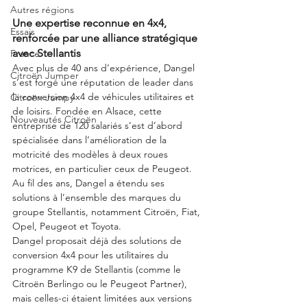
Autres régions
Une expertise reconnue en 4x4, 
Essais
renforcée par une alliance stratégique 
avec Stellantis
France
Avec plus de 40 ans d’expérience, Dangel 
Citroën Jumper
s’est forgé une réputation de leader dans 
la conversion 4x4 de véhicules utilitaires et 
Citroën Jumpy
de loisirs. Fondée en Alsace, cette 
Nouveautés Citroën
entreprise de 120 salariés s’est d’abord 
spécialisée dans l’amélioration de la 
motricité des modèles à deux roues 
motrices, en particulier ceux de Peugeot. 
Au fil des ans, Dangel a étendu ses 
solutions à l’ensemble des marques du 
groupe Stellantis, notamment Citroën, Fiat, 
Opel, Peugeot et Toyota.
Dangel proposait déjà des solutions de 
conversion 4x4 pour les utilitaires du 
programme K9 de Stellantis (comme le 
Citroën Berlingo ou le Peugeot Partner), 
mais celles-ci étaient limitées aux versions 