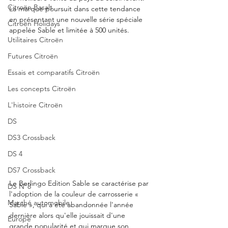
Citroën Basalt
La marque poursuit dans cette tendance 
en présentant une nouvelle série spéciale 
Citroën Holidays
appelée Sable et limitée à 500 unités. 
Utilitaires Citroën
Futures Citroën
Essais et comparatifs Citroën
Les concepts Citroën
L'histoire Citroën
DS
DS3 Crossback
DS 4
DS7 Crossback
Le Berlingo Edition Sable se caractérise par 
DS N°8
l'adoption de la couleur de carrosserie « 
Marché automobile
Sable », qui a été abandonnée l'année 
dernière alors qu'elle jouissait d'une 
Europe
grande popularité et qui marque son 