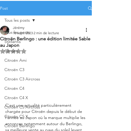
Post
Tous les posts
Jérémy
Tous les posts
10 sept. 2023
2 min de lecture
Citroën Berlingo : une édition limitée Sable
Stellantis
au Japon
Citroën
Noté NaN étoiles sur 5.
Citroën Ami
Citroën C3
Citroën C3 Aircross
Citroën C4
Citroën C4 X
C'est une actualité particulièrement 
Citroën C5 Aircross
chargée pour Citroën depuis le début de 
Citroën C5 X
l'année au Japon où la marque multiplie les 
annonces notamment autour du Berlingo, 
Citroën Berlingo
sa meilleure vente au pays du soleil levant.  