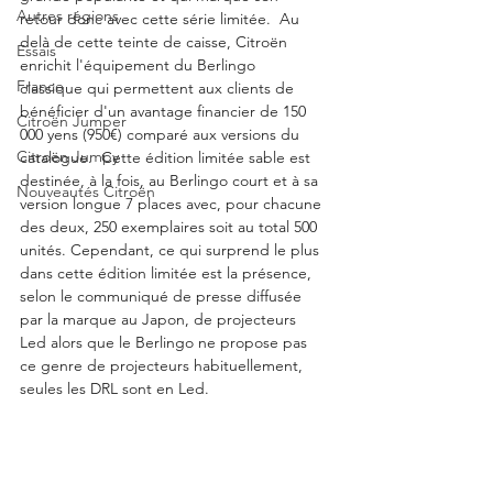
Autres régions
retour donc avec cette série limitée.  Au 
delà de cette teinte de caisse, Citroën 
Essais
enrichit l'équipement du Berlingo 
France
classique qui permettent aux clients de 
bénéficier d'un avantage financier de 150 
Citroën Jumper
000 yens (950€) comparé aux versions du 
Citroën Jumpy
catalogue.  Cette édition limitée sable est 
destinée, à la fois, au Berlingo court et à sa 
Nouveautés Citroën
version longue 7 places avec, pour chacune 
des deux, 250 exemplaires soit au total 500 
unités. Cependant, ce qui surprend le plus 
dans cette édition limitée est la présence, 
selon le communiqué de presse diffusée 
par la marque au Japon, de projecteurs 
Led alors que le Berlingo ne propose pas 
ce genre de projecteurs habituellement, 
seules les DRL sont en Led. 