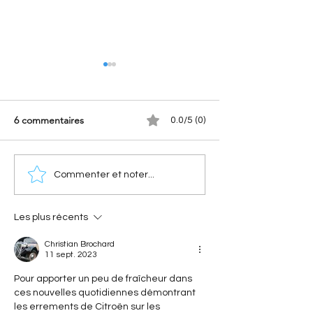
6 commentaires
0.0/5 (0)
[Les hommes qui ont fait
[A portée de pha
Commenter et noter...
Citroën] Georges-Marie
Nouvelle Citroën
Haardt : l’histoire du bras
(2028) : Le retour
droit d’André Citroën
électrique de l'i
Les plus récents
Christian Brochard
11 sept. 2023
Pour apporter un peu de fraîcheur dans 
ces nouvelles quotidiennes démontrant 
les errements de Citroën sur les 