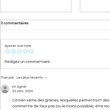
3 commentaires
Ajouter une note
[Les séries spéciales Citroën]
[Les sportiv
Rédigez un commentaire...
Citroën Méhari Azur :
Activa V6 : 
l'histoire de la série spéciale
qui a surcla
devenue mythique
Trier par :
Les plus récents
jm.agnel
22 janv. 2024
Citroën sème des graines, lesquelles permettront des 
commettre de faux pas (ou le moins possible), être reco