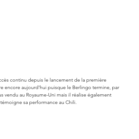
S3 Crossback
DS 4
urope
Autres régions
Nouveautés Citroën
succès continu depuis le lancement de la première 
e encore aujourd'hui puisque le Berlingo termine, par 
 vendu au Royaume-Uni mais il réalise également 
témoigne sa performance au Chili. 