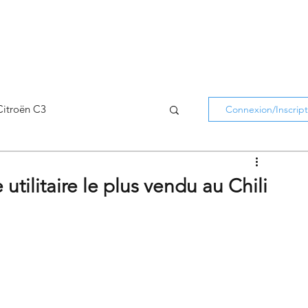
Citroën C3
Connexion/Inscript
Citroën C5 Aircross
utilitaire le plus vendu au Chili
Citroën Holidays
atifs Citroën