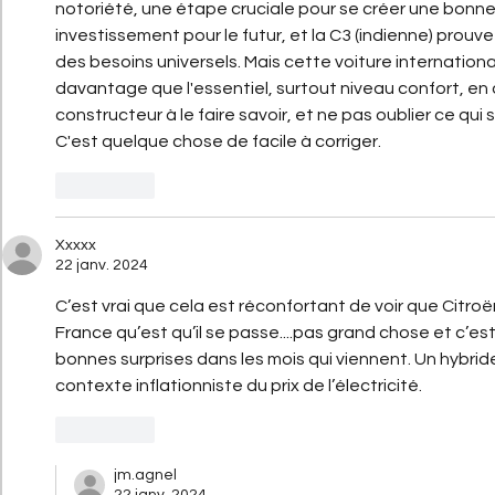
notoriété, une étape cruciale pour se créer une bonne
investissement pour le futur, et la C3 (indienne) prou
des besoins universels. Mais cette voiture international
davantage que l'essentiel, surtout niveau confort, en a
constructeur à le faire savoir, et ne pas oublier ce qui
C'est quelque chose de facile à corriger.
J'aime
Xxxxx
22 janv. 2024
C’est vrai que cela est réconfortant de voir que Citroën 
France qu’est qu’il se passe....pas grand chose et c’est 
bonnes surprises dans les mois qui viennent. Un hybride
contexte inflationniste du prix de l’électricité. 
J'aime
jm.agnel
22 janv. 2024