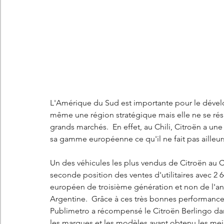
L'Amérique du Sud est importante pour le dévelo
même une région stratégique mais elle ne se résum
grands marchés.  En effet, au Chili, Citroën a une
sa gamme européenne ce qu'il ne fait pas ailleurs
Un des véhicules les plus vendus de Citroën au Ch
seconde position des ventes d'utilitaires avec 2 6
européen de troisième génération et non de l'a
Argentine.  Grâce à ces très bonnes performanc
Publimetro a récompensé le Citroën Berlingo dan
les marques et les modèles ayant obtenu les meille