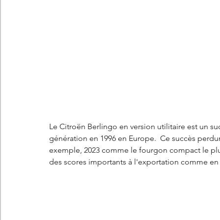
Les concepts Citroën
L'histoire Citroën
DS
D
DS7 Crossback
DS N°8
Marché automobile
E
Essais
France
Citroën Jumper
Citroën Jumpy
Le Citroën Berlingo en version utilitaire est un 
génération en 1996 en Europe.  Ce succès perdur
exemple, 2023 comme le fourgon compact le plus
des scores importants à l'exportation comme en 