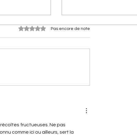
Noté 0 étoile sur 5.
Pas encore de note
es Citroën] Xantia
[Les anniversaires Citroën]
la sportive Citroën
Citroën AX : l'histoire d'un
ssé les supercars
citadine révolutionnaire qui
fête ses 40 ans
récoltes fructueuses. Ne pas 
nnu comme ici ou ailleurs, sert la 