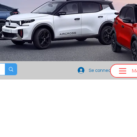
M
Se connecter