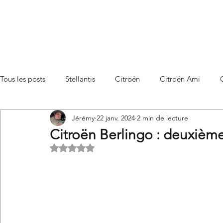
Tous les posts
Stellantis
Citroën
Citroën Ami
Jérémy
22 janv. 2024
2 min de lecture
Citroën C3 Aircross
Citroën C4
Citroën C4 X
Citroën Berlingo : deuxième 
Noté NaN étoiles sur 5.
Citroën C5 X
Citroën Berlingo
Citroën Basalt
Utilitaires Citroën
Futures Citroën
Essais et compar