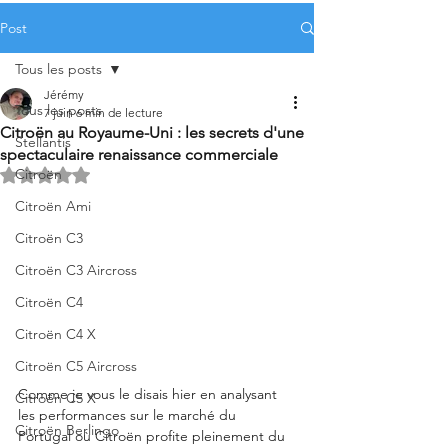
Post
Tous les posts
Jérémy
Tous les posts
7 juin
6 min de lecture
Citroën au Royaume-Uni : les secrets d'une
Stellantis
spectaculaire renaissance commerciale
Citroën
Noté NaN étoiles sur 5.
Citroën Ami
Citroën C3
Citroën C3 Aircross
Citroën C4
Citroën C4 X
Citroën C5 Aircross
Comme je vous le disais hier en analysant 
Citroën C5 X
les performances sur le marché du 
Citroën Berlingo
Portugal où Citroën profite pleinement du 