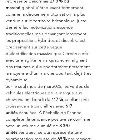
représente désormais 
27,3 % du 
marché
 global, s'établissant fermement 
comme la deuxième motorisation la plus 
vendue sur le territoire britannique, juste 
derrière les motorisations essence 
traditionnelles mais devançant largement 
les propositions hybrides et diesel. C'est 
précisément sur cette vague 
d'électrification massive que Citroën surfe 
avec une agilité remarquable, en alignant 
des résultats qui surperforment nettement 
la moyenne d'un marché pourtant déjà très 
dynamique.
Sur le seul mois de mai 2026, les ventes de 
véhicules électriques de la marque aux 
chevrons ont bondi de 
117 %
, scellant une 
croissance à trois chiffres avec 
617 
unités
 écoulées. À l'échelle de l'année 
complète, la tendance positive se confirme 
avec un volume cumulé de 
3 370 
unités
 vendues, ce qui représente une 
augmentation robuste de 
69 %
 par rapport 