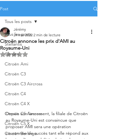
Post
Tous les posts
Jérémy
Tous les posts
24 mai 2022
2 min de lecture
Citroën annonce les prix d'AMI au
Stellantis
Royaume-Uni
Citroën
Noté NaN étoiles sur 5.
Citroën Ami
Citroën C3
Citroën C3 Aircross
Citroën C4
Citroën C4 X
Depuis son lancement, la filiale de Citroën 
Citroën C5 Aircross
au Royaume-Uni est convaincue que 
Citroën C5 X
proposer AMI sera une opération 
couronnée de succès tant elle répond aux 
Citroën Berlingo