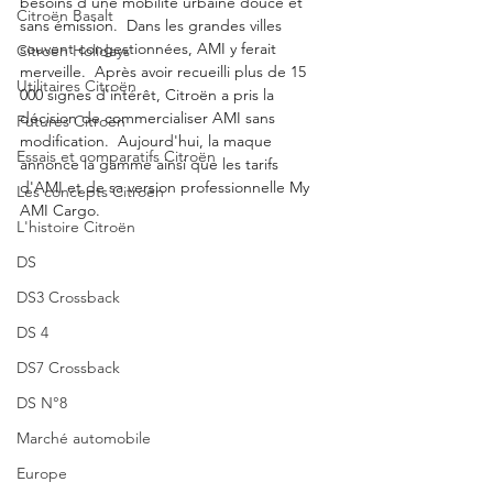
besoins d'une mobilité urbaine douce et 
Citroën Basalt
sans émission.  Dans les grandes villes 
souvent congestionnées, AMI y ferait 
Citroën Holidays
merveille.  Après avoir recueilli plus de 15 
Utilitaires Citroën
000 signes d'intérêt, Citroën a pris la 
décision de commercialiser AMI sans 
Futures Citroën
modification.  Aujourd'hui, la maque 
Essais et comparatifs Citroën
annonce la gamme ainsi que les tarifs 
d'AMI et de sa version professionnelle My 
Les concepts Citroën
AMI Cargo. 
L'histoire Citroën
DS
DS3 Crossback
DS 4
DS7 Crossback
DS N°8
Marché automobile
Europe