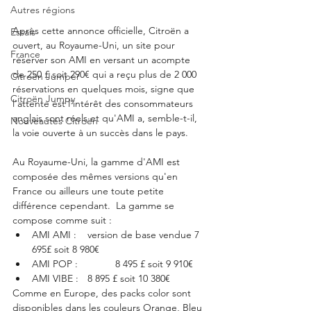
Autres régions
Après cette annonce officielle, Citroën a 
Essais
ouvert, au Royaume-Uni, un site pour 
France
réserver son AMI en versant un acompte 
de 250 £ soit 290€ qui a reçu plus de 2 000 
Citroën Jumper
réservations en quelques mois, signe que 
Citroën Jumpy
l'attente est l'intérêt des consommateurs 
anglais sont réels et qu'AMI a, semble-t-il, 
Nouveautés Citroën
la voie ouverte à un succès dans le pays. 
Au Royaume-Uni, la gamme d'AMI est 
composée des mêmes versions qu'en 
France ou ailleurs une toute petite 
différence cependant.  La gamme se 
compose comme suit :
AMI AMI :  	version de base vendue 7 
695£ soit 8 980€
AMI POP : 		8 495 £ soit 9 910€
AMI VIBE : 	8 895 £ soit 10 380€
Comme en Europe, des packs color sont 
disponibles dans les couleurs Orange, Bleu 