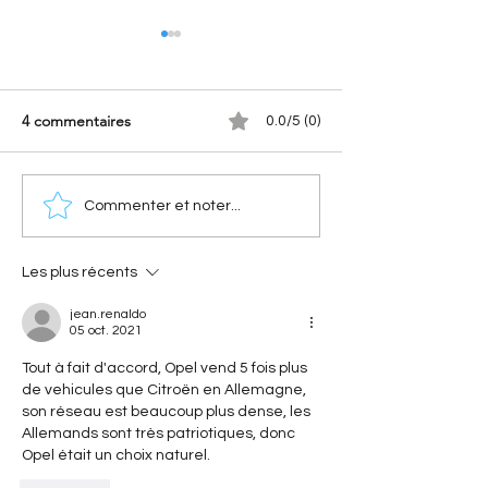
4 commentaires
0.0/5 (0)
[Les hommes qui ont fait
[A portée de pha
Commenter et noter...
Citroën] Georges-Marie
Nouvelle Citroën
Haardt : l’histoire du bras
(2028) : Le retour
droit d’André Citroën
électrique de l'i
Les plus récents
jean.renaldo
05 oct. 2021
Tout à fait d'accord, Opel vend 5 fois plus 
de vehicules que Citroën en Allemagne, 
son réseau est beaucoup plus dense, les 
Allemands sont très patriotiques, donc 
Opel était un choix naturel.