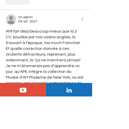
J'aime
jm.agnel
04 oct. 2021
AMI fait déjà beaucoup mieux que la 2 
CV, boudée par nos voisins anglais, la 
trouvant à l'époque, too much Frenchie! 
Et quelle correction donnée à ces 
virulents détracteurs, reprenant, plus 
violemment, le "ça ne marchera jamais".
Je ne m'étonnerais pas d'apprendre un 
jour, qu'AMI, intègre la collection du 
Musée d'Art Moderne de New York, où est 
exposée, par exemple, notre balance de 
ménage TERRAILLON, reconnaissable à 
sa lucarne-loupe! 
J'aime
Masterboy
04 oct. 2021