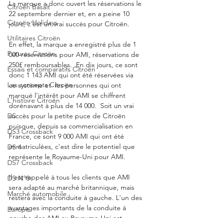
La marque a donc ouvert les réservations le 
Citroën Basalt
22 septembre dernier et, en a peine 10 
Citroën Holidays
jours, c'est un vrai succès pour Citroën. 
Utilitaires Citroën
En effet, la marque a enregistré plus de 1 
Futures Citroën
000 réservations pour AMI, réservations de 
250£ remboursables.  En dix jours, ce sont 
Essais et comparatifs Citroën
donc 1 143 AMI qui ont été réservées via 
Les concepts Citroën
ce système et  les personnes qui ont 
marqué l'intérêt pour AMI se chiffrent 
L'histoire Citroën
dorénavant à plus de 14 000.  Soit un vrai 
DS
succès pour la petite puce de Citroën 
puisque, depuis sa commercialisation en 
DS3 Crossback
France, ce sont 9 000 AMI qui ont été 
immatriculées, c'est dire le potentiel que 
DS 4
représente le Royaume-Uni pour AMI. 
DS7 Crossback
Il est rappelé à tous les clients que AMI 
DS N°8
sera adapté au marché britannique, mais 
Marché automobile
restera avec la conduite à gauche. L'un des 
avantages importants de la conduite à 
Europe