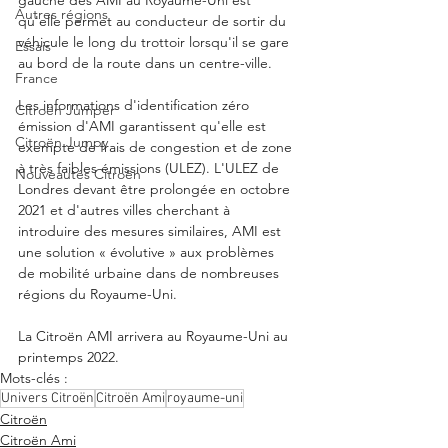
gauche des AMI au Royaume-Uni est 
Autres régions
qu'elle permet au conducteur de sortir du 
véhicule le long du trottoir lorsqu'il se gare 
Essais
au bord de la route dans un centre-ville.
France
Les informations d'identification zéro 
Citroën Jumper
émission d'AMI garantissent qu'elle est 
Citroën Jumpy
exempte de frais de congestion et de zone 
à très faibles émissions (ULEZ). L'ULEZ de 
Nouveautés Citroën
Londres devant être prolongée en octobre 
2021 et d'autres villes cherchant à 
introduire des mesures similaires, AMI est 
une solution « évolutive » aux problèmes 
de mobilité urbaine dans de nombreuses 
régions du Royaume-Uni.
La Citroën AMI arrivera au Royaume-Uni au 
printemps 2022.
Mots-clés :
Univers Citroën
Citroën Ami
royaume-uni
Citroën
Citroën Ami