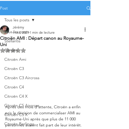
Post
Tous les posts
Jérémy
Tous les posts
4 oct. 2021
1 min de lecture
Citroën AMI : Départ canon au Royaume-
Stellantis
Uni
Citroën
Noté NaN étoiles sur 5.
Citroën Ami
Citroën C3
Citroën C3 Aircross
Citroën C4
Citroën C4 X
Citroën C5 Aircross
Après des mois d'attente, Citroën a enfin 
pris la décision de commercialiser AMI au 
Citroën C5 X
Royaume-Uni après que plus de 11 000 
Citroën Berlingo
personnes avaient fait part de leur intérêt.  