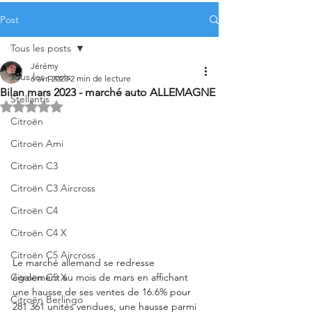
Post
Tous les posts
Jérémy
Tous les posts
6 avr. 2023
2 min de lecture
Bilan mars 2023 - marché auto ALLEMAGNE
Stellantis
Noté NaN étoiles sur 5.
Citroën
Citroën Ami
Citroën C3
Citroën C3 Aircross
Citroën C4
Citroën C4 X
Citroën C5 Aircross
Le marché allemand se redresse 
Citroën C5 X
également au mois de mars en affichant 
une hausse de ses ventes de 16.6% pour 
Citroën Berlingo
281 361 unités vendues, une hausse parmi 