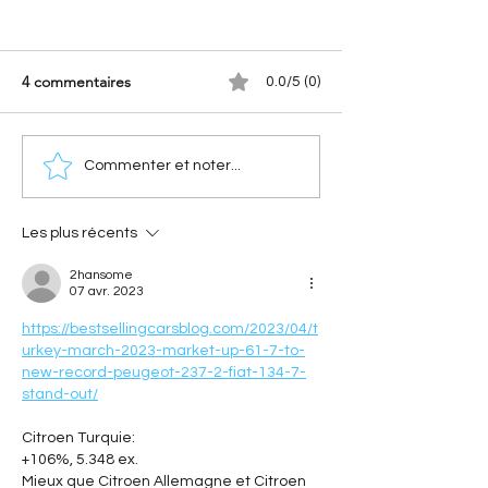
4 commentaires
0.0/5 (0)
[Les Records Citroën]
[Les Citroën de
Commenter et noter...
Citroën C4 Cactus
compétition] Cit
Airflow : le secret du
Cross : comment 
concept à 2 l/100 km
conquis la terre
Les plus récents
2hansome
07 avr. 2023
https://bestsellingcarsblog.com/2023/04/t
urkey-march-2023-market-up-61-7-to-
new-record-peugeot-237-2-fiat-134-7-
stand-out/
Citroen Turquie: 
+106%, 5.348 ex.
Mieux que Citroen Allemagne et Citroen 