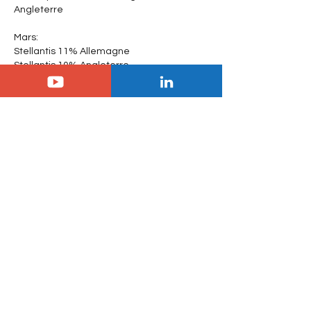
Angleterre
Mars:
Stellantis 11% Allemagne
Stellantis 10% Angleterre
STLA >40% (!!) en Turquie
Afficher plus
J'aime
Jérémy
07 avr. 2023
En réponse à
2hansome
Ils sont toujours très forts en Turquie 
notamment avec Fiat.  Merci pour les 
chiffres 
J'aime