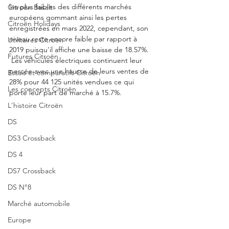
les plus faibles des différents marchés 
Citroën Basalt
européens gommant ainsi les pertes 
Citroën Holidays
enregistrées en mars 2022, cependant, son 
niveau reste encore faible par rapport à 
Utilitaires Citroën
2019 puisqu'il affiche une baisse de 18.57%. 
Futures Citroën
 Les véhicules électriques continuent leur 
percée avec une hausse de leurs ventes de 
Essais et comparatifs Citroën
28% pour 44 125 unités vendues ce qui 
Les concepts Citroën
porte leur part de marché à 15.7%. 
L'histoire Citroën
DS
DS3 Crossback
DS 4
DS7 Crossback
DS N°8
Marché automobile
Europe