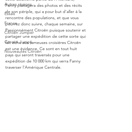
Autres régions
Fanny partagera des photos et des récits 
de son périple, qui a pour but d'aller à la 
Essais
rencontre des populations, et que vous 
France
pourrez donc suivre, chaque semaine, sur 
Passionnément Citroën puisque soutenir et 
Citroën Jumper
partager une expédition de cette sorte qui 
Citroën Jumpy
fait écho aux fameuses croisières Citroën 
est une évidence. Ce sont en tout huit 
Nouveautés Citroën
pays qui seront traversés pour une 
expédition de 10 000 km qui verra Fanny 
traverser l'Amérique Centrale. 