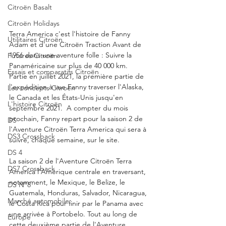
Citroën Basalt
Citroën Holidays
Terra America c'est l'histoire de Fanny 
Utilitaires Citroën
Adam et d'une Citroën Traction Avant de 
1956 dans une aventure folle : Suivre la 
Futures Citroën
Panaméricaine sur plus de 40 000 km.  
Essais et comparatifs Citroën
Partie en juillet 2021, la première partie de 
l'expédition à vue Fanny traverser l'Alaska, 
Les concepts Citroën
le Canada et les États-Unis jusqu'en 
L'histoire Citroën
septembre 2021.  A compter du mois 
prochain, Fanny repart pour la saison 2 de 
DS
l'Aventure Citroën Terra America qui sera à 
DS3 Crossback
suivre, chaque semaine, sur le site. 
DS 4
La saison 2 de l'Aventure Citroën Terra 
DS7 Crossback
America l'Amérique centrale en traversant, 
notamment, le Mexique, le Belize, le 
DS N°8
Guatemala, Honduras, Salvador, Nicaragua, 
Marché automobile
le Costa Rica pour finir par le Panama avec 
une arrivée à Portobelo. Tout au long de 
Europe
cette deuxième partie de l'Aventure, 