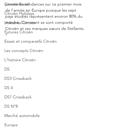
Citroën Basalt
premières tendances sur ce premier mois 
de l'année en Europe puisque les sept 
Citroën Holidays
pays étudiés représentent environ 80% du 
marché. Comment se sont comporté 
Utilitaires Citroën
Citroën et ses marques sœurs de Stellantis 
Futures Citroën
? 
Essais et comparatifs Citroën
Les concepts Citroën
L'histoire Citroën
DS
DS3 Crossback
DS 4
DS7 Crossback
DS N°8
Marché automobile
Europe