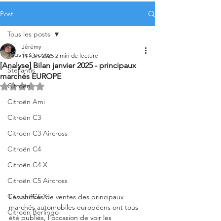
Post
Tous les posts
Jérémy
Tous les posts
11 févr. 2025
2 min de lecture
[Analyse] Bilan janvier 2025 - principaux
Stellantis
marchés EUROPE
Citroën
Noté NaN étoiles sur 5.
Citroën Ami
Citroën C3
Citroën C3 Aircross
Citroën C4
Citroën C4 X
Citroën C5 Aircross
Citroën C5 X
Les chiffres de ventes des principaux 
marchés automobiles européens ont tous 
Citroën Berlingo
été publiés, l'occasion de voir les 