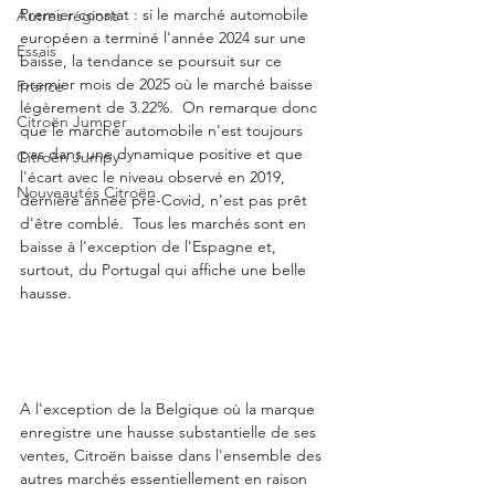
Premier constat : si le marché automobile 
Autres régions
européen a terminé l'année 2024 sur une 
Essais
baisse, la tendance se poursuit sur ce 
premier mois de 2025 où le marché baisse 
France
légèrement de 3.22%.  On remarque donc 
Citroën Jumper
que le marché automobile n'est toujours 
pas dans une dynamique positive et que 
Citroën Jumpy
l'écart avec le niveau observé en 2019, 
Nouveautés Citroën
dernière année pré-Covid, n'est pas prêt 
d'être comblé.  Tous les marchés sont en 
baisse à l'exception de l'Espagne et, 
surtout, du Portugal qui affiche une belle 
hausse. 
A l'exception de la Belgique où la marque 
enregistre une hausse substantielle de ses 
ventes, Citroën baisse dans l'ensemble des 
autres marchés essentiellement en raison 