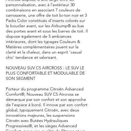
personnalisation, avec à l’extérieur 30
combinaisons en associant 7 couleurs de
carrosserie, une offre de toit bi-ton noir et 3
Packs Color constitués d’inserts colorés sur
le bouclier avant, sur les Airbump® au bas
des portes avant et sous les barres de toit. Il
dispose également de 5 ambiances
intérieures, dont les typages Couleurs &
Matières complémentaires jouent sur la
clarté et la chaleur, dans un esprit ‘casual
chic’ tendance et valorisant.
NOUVEAU SUV C5 AIRCROSS : LE SUV LE
PLUS CONFORTABLE ET MODULABLE DE
SON SEGMENT
Porteur du programme Citroën Advanced
Comfort®, Nouveau SUV C5 Aircross se
démarque par son confort et son approche
de l’espace à bord. Il innove par son confort
global, typiquement Citroën, avec deux
innovations majeures, les suspensions
Citroën avec Butées Hydrauliques
Progressives®, et les sièges Advanced