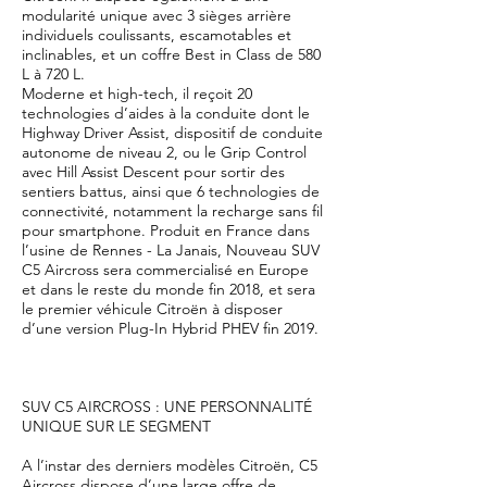
modularité unique avec 3 sièges arrière
individuels coulissants, escamotables et
inclinables, et un coffre Best in Class de 580
L à 720 L.
Moderne et high-tech, il reçoit 20
technologies d’aides à la conduite dont le
Highway Driver Assist, dispositif de conduite
autonome de niveau 2, ou le Grip Control
avec Hill Assist Descent pour sortir des
sentiers battus, ainsi que 6 technologies de
connectivité, notamment la recharge sans fil
pour smartphone. Produit en France dans
l’usine de Rennes - La Janais, Nouveau SUV
C5 Aircross sera commercialisé en Europe
et dans le reste du monde fin 2018, et sera
le premier véhicule Citroën à disposer
d’une version Plug-In Hybrid PHEV fin 2019.
SUV C5 AIRCROSS : UNE PERSONNALITÉ
UNIQUE SUR LE SEGMENT
A l’instar des derniers modèles Citroën, C5
Aircross dispose d’une large offre de