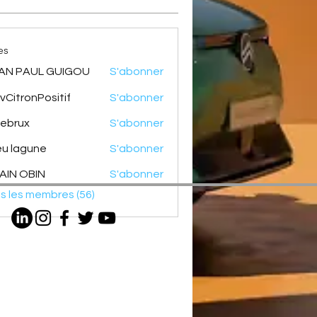
es
AN PAUL GUIGOU
S'abonner
vCitronPositif
S'abonner
onPositif
ebrux
S'abonner
ux
eu lagune
S'abonner
AIN OBIN
S'abonner
us les membres (56)