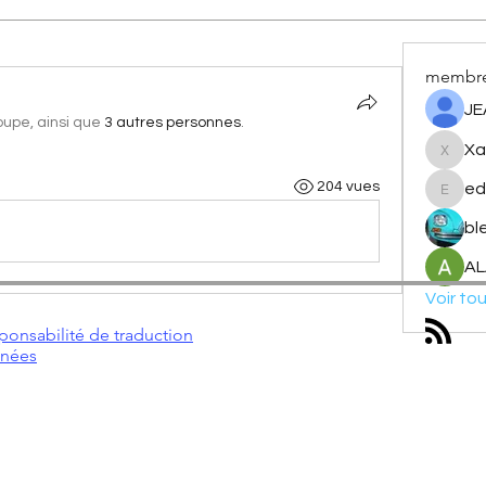
membr
JE
roupe, ainsi que
3 autres personnes
.
Xa
XavCitr
204 vues
ed
edebr
bl
AL
Voir to
ponsabilité de traduction
nnées