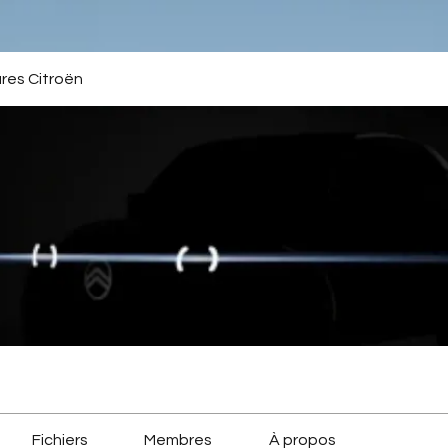
ures Citroën
Fichiers
Membres
À propos