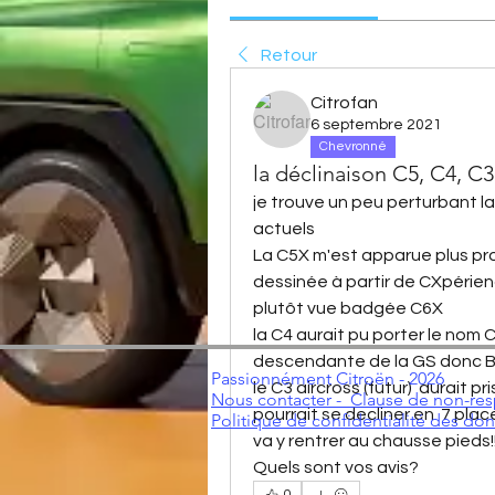
Retour
Citrofan
6 septembre 2021
Chevronné
la déclinaison C5, C4, C3
je trouve un peu perturbant l
actuels
La C5X m'est apparue plus pro
dessinée à partir de CXpérienc
plutôt vue badgée C6X 
la C4 aurait pu porter le nom
descendante de la GS donc BX
Passionnément Citroën - 2026
le C3 aircross (futur)  aurait pr
Nous contacter -
Clause de non-res
pourrait se decliner en  7 plac
Politique de confidentialité des do
va y rentrer au chausse pieds!!
Quels sont vos avis?
0