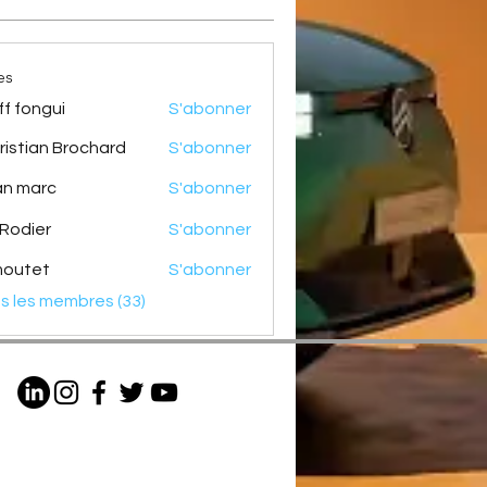
es
ff fongui
S'abonner
ristian Brochard
S'abonner
an Brochard
an marc
S'abonner
 Rodier
S'abonner
outet
S'abonner
et
us les membres (33)