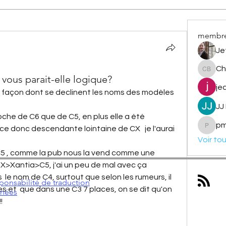
membr
Je
Ch
Christi
 vous parait-elle logique?
je
a façon dont se declinent les noms des modèles 
JJ
che de C6 que de C5, en plus elle a été 
pm
e donc descendante lointaine de CX   je l'aurai 
pmout
Voir to
 C5 , comme la pub nous la vend comme une 
>Xantia>C5, j'ai un peu de mal avec ça
is  le nom de C4, surtout que selon les rumeurs, il 
ponsabilité de traduction
es et  que dans une C3 7 places, on se dit qu'on 
nnées
!