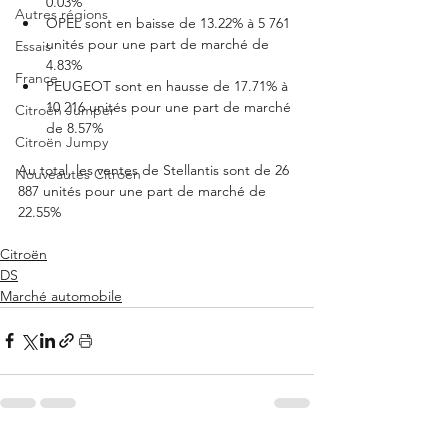
0.03%
Autres régions
OPEL sont en baisse de 13.22% à 5 761 
unités pour une part de marché de 
Essais
4.83%
France
PEUGEOT sont en hausse de 17.71% à 
10 216 unités pour une part de marché 
Citroën Jumper
de 8.57%
Citroën Jumpy
Au total, les ventes de Stellantis sont de 26 
Nouveautés Citroën
887 unités pour une part de marché de 
22.55%
Citroën
DS
Marché automobile