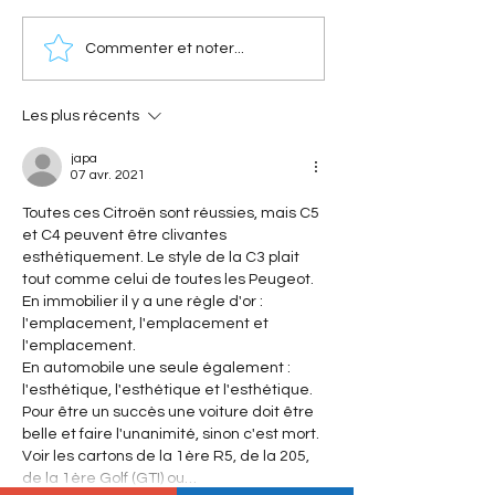
[Les séries spéciales
[Les sportives Ci
Commenter et noter...
Citroën] Citroën Méhari
Xantia Activa V6 :
Azur : l'histoire de la série
sportive Citroën 
spéciale devenue
surclassé les sup
Les plus récents
mythique
japa
07 avr. 2021
Toutes ces Citroën sont réussies, mais C5 
et C4 peuvent être clivantes 
esthétiquement. Le style de la C3 plait 
tout comme celui de toutes les Peugeot.
En immobilier il y a une règle d'or : 
l'emplacement, l'emplacement et 
l'emplacement.
En automobile une seule également : 
l'esthétique, l'esthétique et l'esthétique. 
Pour être un succès une voiture doit être 
belle et faire l'unanimité, sinon c'est mort. 
Voir les cartons de la 1ère R5, de la 205, 
de la 1ère Golf (GTI) ou…