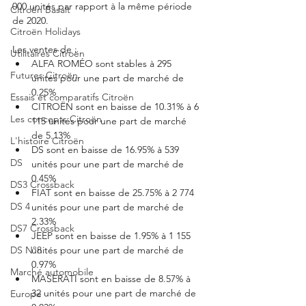
000 unités par rapport à la même période 
Citroën Basalt
de 2020. 
Citroën Holidays
Les ventes de : 
Utilitaires Citroën
ALFA ROMÉO sont stables à 295 
Futures Citroën
unités pour une part de marché de 
0.25%
Essais et comparatifs Citroën
CITROËN sont en baisse de 10.31% à 6 
Les concepts Citroën
115 unités pour une part de marché 
de 5.13%
L'histoire Citroën
DS sont en baisse de 16.95% à 539 
DS
unités pour une part de marché de 
0.45%
DS3 Crossback
FIAT sont en baisse de 25.75% à 2 774 
DS 4
unités pour une part de marché de 
2.33%
DS7 Crossback
JEEP sont en baisse de 1.95% à 1 155 
unités pour une part de marché de 
DS N°8
0.97%
Marché automobile
MASERATI sont en baisse de 8.57% à 
32 unités pour une part de marché de 
Europe