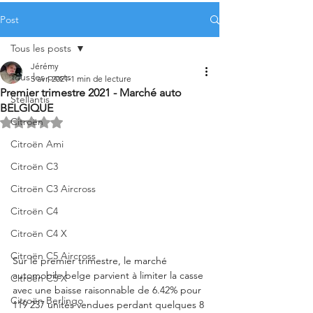
Post
Tous les posts
Jérémy
Tous les posts
5 avr. 2021
1 min de lecture
Premier trimestre 2021 - Marché auto
Stellantis
BELGIQUE
Citroën
Noté NaN étoiles sur 5.
Citroën Ami
Citroën C3
Citroën C3 Aircross
Citroën C4
Citroën C4 X
Citroën C5 Aircross
Sur le premier trimestre, le marché 
automobile belge parvient à limiter la casse 
Citroën C5 X
avec une baisse raisonnable de 6.42% pour 
Citroën Berlingo
119 237 unités vendues perdant quelques 8 