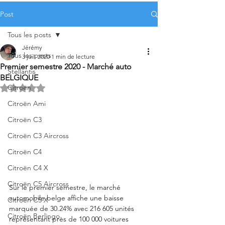
Post
Tous les posts
Jérémy
Tous les posts
3 juil. 2020
1 min de lecture
Premier semestre 2020 - Marché auto
Stellantis
BELGIQUE
Citroën
Noté NaN étoiles sur 5.
Citroën Ami
Citroën C3
Citroën C3 Aircross
Citroën C4
Citroën C4 X
Citroën C5 Aircross
Sur le premier semestre, le marché 
automobile belge affiche une baisse 
Citroën C5 X
marquée de 30.24% avec 216 605 unités 
Citroën Berlingo
représentant près de 100 000 voitures 