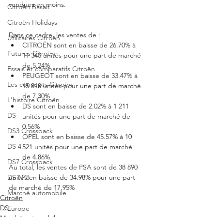
vendues en moins.  
Citroën Basalt
Citroën Holidays
Dans ce cadre, les ventes de : 
Utilitaires Citroën
CITROËN sont en baisse de 26.70% à 
Futures Citroën
11 340 unités pour une part de marché 
de 5.24%
Essais et comparatifs Citroën
PEUGEOT sont en baisse de 33.47% à 
Les concepts Citroën
15 818 unités pour une part de marché 
de 7.30%
L'histoire Citroën
DS sont en baisse de 2.02% à 1 211 
DS
unités pour une part de marché de 
0.56%
DS3 Crossback
OPEL sont en baisse de 45.57% à 10 
DS 4
521 unités pour une part de marché 
de 4.86%
DS7 Crossback
Au total, les ventes de PSA sont de 38 890 
unités en baisse de 34.98% pour une part 
DS N°8
de marché de 17.95% 
Marché automobile
Citroën
DS
Europe