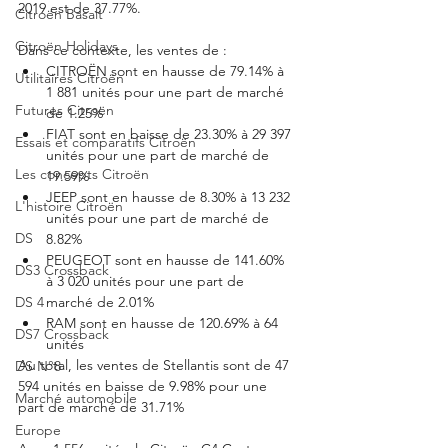
2019 est de 37.77%. 
Citroën Basalt
Citroën Holidays
Dans ce contexte, les ventes de : 
CITROËN sont en hausse de 79.14% à 
Utilitaires Citroën
1 881 unités pour une part de marché 
Futures Citroën
de 1.25%
FIAT sont en baisse de 23.30% à 29 397 
Essais et comparatifs Citroën
unités pour une part de marché de 
Les concepts Citroën
19.59%
JEEP sont en hausse de 8.30% à 13 232 
L'histoire Citroën
unités pour une part de marché de 
DS
8.82%
PEUGEOT sont en hausse de 141.60% 
DS3 Crossback
à 3 020 unités pour une part de 
marché de 2.01%
DS 4
RAM sont en hausse de 120.69% à 64 
DS7 Crossback
unités
Au total, les ventes de Stellantis sont de 47 
DS N°8
594 unités en baisse de 9.98% pour une 
Marché automobile
part de marché de 31.71%
Europe