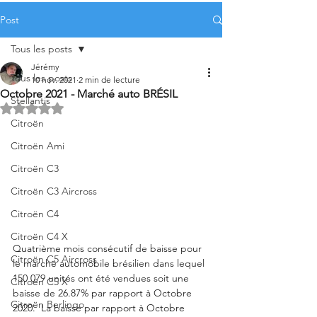
Post
Tous les posts
Jérémy
Tous les posts
10 nov. 2021
2 min de lecture
Octobre 2021 - Marché auto BRÉSIL
Stellantis
Noté NaN étoiles sur 5.
Citroën
Citroën Ami
Citroën C3
Citroën C3 Aircross
Citroën C4
Citroën C4 X
Quatrième mois consécutif de baisse pour 
Citroën C5 Aircross
le marché automobile brésilien dans lequel 
150 079 unités ont été vendues soit une 
Citroën C5 X
baisse de 26.87% par rapport à Octobre 
Citroën Berlingo
2020.  La baisse par rapport à Octobre 