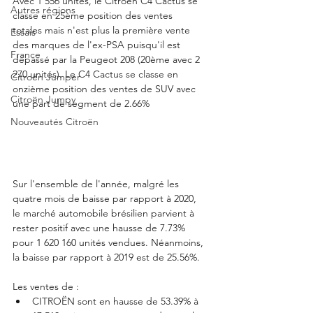
Avec 1 556 unités, le Citroën C4 Cactus se 
Autres régions
classe en 25ème position des ventes 
totales mais n'est plus la première vente 
Essais
des marques de l'ex-PSA puisqu'il est 
France
dépassé par la Peugeot 208 (20ème avec 2 
270 unités). Le C4 Cactus se classe en 
Citroën Jumper
onzième position des ventes de SUV avec 
Citroën Jumpy
une part de segment de 2.66% 
Nouveautés Citroën
Sur l'ensemble de l'année, malgré les 
quatre mois de baisse par rapport à 2020, 
le marché automobile brésilien parvient à 
rester positif avec une hausse de 7.73% 
pour 1 620 160 unités vendues. Néanmoins, 
la baisse par rapport à 2019 est de 25.56%. 
Les ventes de : 
CITROËN sont en hausse de 53.39% à 