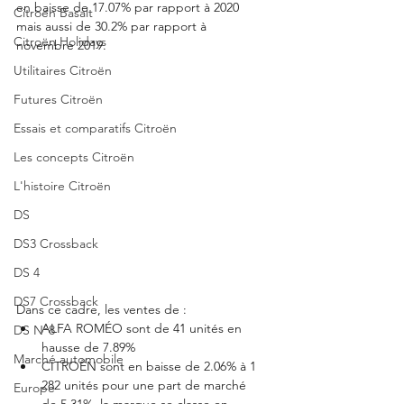
en baisse de 17.07% par rapport à 2020 
Citroën Basalt
mais aussi de 30.2% par rapport à 
Citroën Holidays
novembre 2019. 
Utilitaires Citroën
Futures Citroën
Essais et comparatifs Citroën
Les concepts Citroën
L'histoire Citroën
DS
DS3 Crossback
DS 4
DS7 Crossback
Dans ce cadre, les ventes de : 
ALFA ROMÉO sont de 41 unités en 
DS N°8
hausse de 7.89% 
Marché automobile
CITROËN sont en baisse de 2.06% à 1 
282 unités pour une part de marché 
Europe
de 5.31%, la marque se classe en 