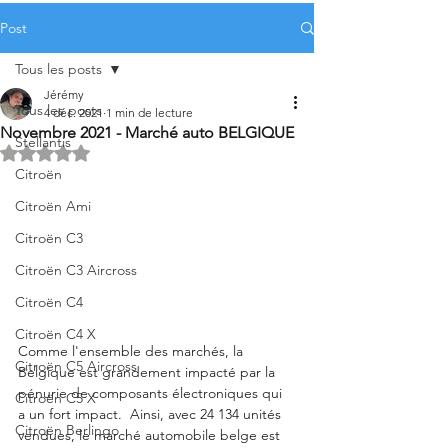
Post
Tous les posts
Jérémy
Tous les posts
4 déc. 2021
1 min de lecture
Novembre 2021 - Marché auto BELGIQUE
Stellantis
Noté NaN étoiles sur 5.
Citroën
Citroën Ami
Citroën C3
Citroën C3 Aircross
Citroën C4
Citroën C4 X
Comme l'ensemble des marchés, la 
Citroën C5 Aircross
Belgique est grandement impacté par la 
pénurie de composants électroniques qui 
Citroën C5 X
a un fort impact.  Ainsi, avec 24 134 unités 
Citroën Berlingo
vendues, le marché automobile belge est 