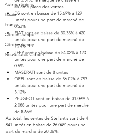
Autres régions
sixième place des ventes
DS sont en baisse de 15.69% à 129 
Essais
unités pour une part de marché de 
France
0.53%
FIAT sont en baisse de 30.35% à 420 
Citroën Jumper
unités pour une part de marché de 
Citroën Jumpy
1.74%
JEEP sont en baisse de 54.02% à 120 
Nouveautés Citroën
unités pour une part de marché de 
0.5%
MASERATI sont de 8 unités
OPEL sont en baisse de 36.02% à 753 
unités pour une part de marché de 
3.12%
PEUGEOT sont en baisse de 31.09% à 
2 088 unités pour une part de marché 
de 8.65%
Au total, les ventes de Stellantis sont de 4 
841 unités en baisse de 26.04% pour une 
part de marché de 20.06%.