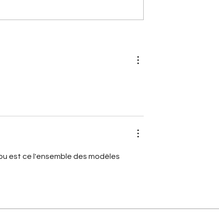
 qui ont fait
[A portée de phares]
orges-Marie
Nouvelle Citroën 2CV (2028)
stoire du bras
Le retour électrique de
ré Citroën
l'icône
e ou est ce l'ensemble des modèles 