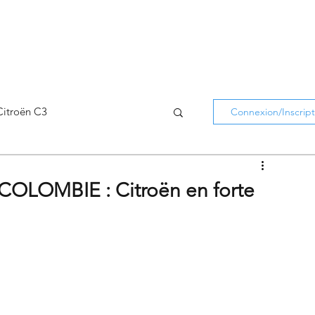
Citroën C3
Connexion/Inscript
Citroën C5 Aircross
 COLOMBIE : Citroën en forte
Citroën Holidays
atifs Citroën