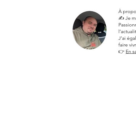
À propo
✍️ Je m
Passionn
l’actual
J’ai ég
faire vi
👉
En s