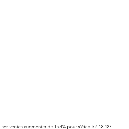
S3 Crossback
DS 4
urope
Autres régions
Nouveautés Citroën
ses ventes augmenter de 15.4% pour s'établir à 18 427 