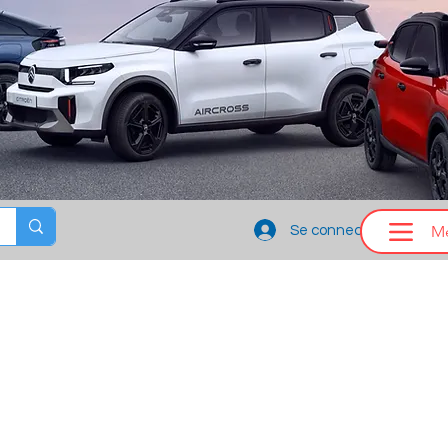
M
Se connecter