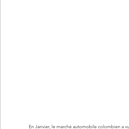
Les concepts Citroën
L'histoire Citroën
DS
D
DS7 Crossback
DS N°8
Marché automobile
E
Essais
France
Citroën Jumper
Citroën Jumpy
En Janvier, le marché automobile colombien a vu 