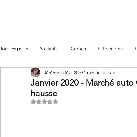
Tous les posts
Stellantis
Citroën
Citroën Ami
Jérémy
23 févr. 2020
1 min de lecture
Citroën C3 Aircross
Citroën C4
Citroën C4 X
Janvier 2020 - Marché auto
hausse
Citroën C5 X
Citroën Berlingo
Citroën Basalt
Noté NaN étoiles sur 5.
Utilitaires Citroën
Futures Citroën
Essais et compar