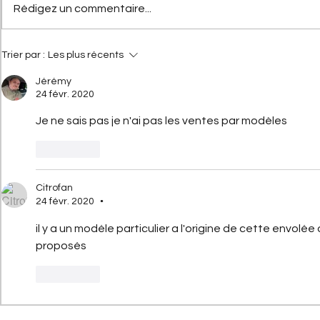
[Les Citroën de compétition]
[Les hommes
Rédigez un commentaire...
Citroën 2CV Cross :
Citroën] Ge
comment elle a conquis la
Haardt : l’hi
terre
droit d’And
Trier par :
Les plus récents
Jérémy
24 févr. 2020
Je ne sais pas je n'ai pas les ventes par modèles
J'aime
Citrofan
24 févr. 2020
•
il y a un modéle particulier a l'origine de cette envolé
proposés 
J'aime