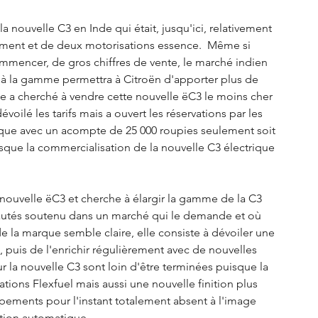
nouvelle C3 en Inde qui était, jusqu'ici, relativement 
ment et de deux motorisations essence.  Même si 
ommencer, de gros chiffres de vente, le marché indien 
t à la gamme permettra à Citroën d'apporter plus de 
ue a cherché à vendre cette nouvelle ëC3 le moins cher 
ilé les tarifs mais a ouvert les réservations par les 
arque avec un acompte de 25 000 roupies seulement soit 
orsque la commercialisation de la nouvelle C3 électrique 
 nouvelle ëC3 et cherche à élargir la gamme de la C3 
autés soutenu dans un marché qui le demande et où 
 de la marque semble claire, elle consiste à dévoiler une 
, puis de l'enrichir régulièrement avec de nouvelles 
sur la nouvelle C3 sont loin d'être terminées puisque la 
ations Flexfuel mais aussi une nouvelle finition plus 
ments pour l'instant totalement absent à l'image 
tion automatique. 