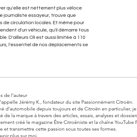
ver qu'elle est nettement plus véloce 
le journaliste essayeur, trouve que 
s de circulation locales. Et même pour 
ndent d'un véhicule, qu'il démarre tous 
le. D'ailleurs Oli est aussi limitée à 110 
rs, l'essentiel de nos déplacements se 
s de l’auteur
’appelle Jérémy K., fondateur du site Passionnément Citroën.
é d’automobile depuis toujours et de Citroën en particulier, j
ité de la marque à travers des articles, essais, analyses et dossier
alement créé le magazine Être Citroëniste et la chaîne YouTube
vre et transmettre cette passion sous toutes ses formes.
avoir plus sur moi