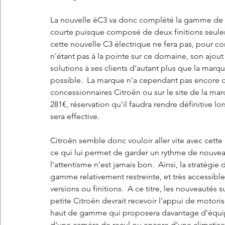
La nouvelle ëC3 va donc complété la gamme de la 
courte puisque composé de deux finitions seule
cette nouvelle C3 électrique ne fera pas, pour c
n'étant pas à la pointe sur ce domaine, son ajou
solutions à ses clients d'autant plus que la marq
possible.  La marque n'a cependant pas encore dévo
concessionnaires Citroën ou sur le site de la m
281€, réservation qu'il faudra rendre définitive l
sera effective.  
Citroën semble donc vouloir aller vite avec cette
ce qui lui permet de garder un rythme de nouve
l'attentisme n'est jamais bon.  Ainsi, la stratégie
gamme relativement restreinte, et très accessible
versions ou finitions.  A ce titre, les nouveautés 
petite Citroën devrait recevoir l'appui de motoris
haut de gamme qui proposera davantage d'équipe
d'une caméra de recul ou encore d'une climatisa