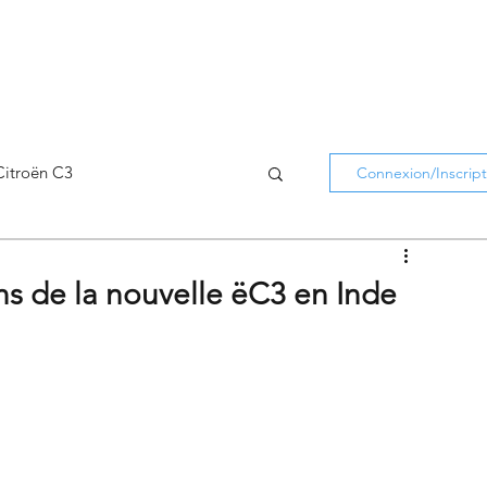
Citroën C3
Connexion/Inscript
Citroën C5 Aircross
ons de la nouvelle ëC3 en Inde
Citroën Holidays
atifs Citroën