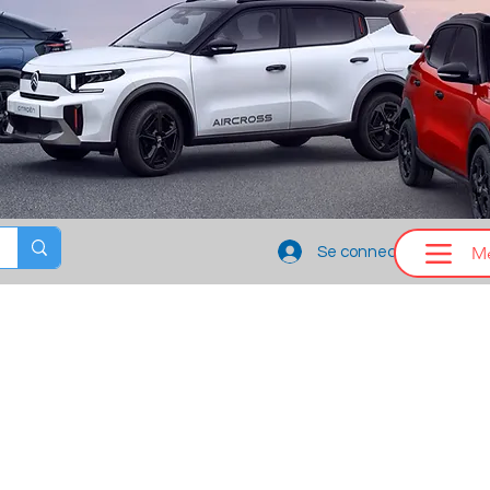
M
Se connecter