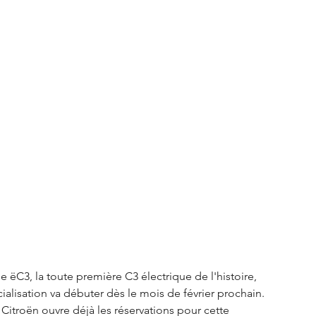
S3 Crossback
DS 4
urope
Autres régions
Nouveautés Citroën
le ëC3, la toute première C3 électrique de l'histoire, 
lisation va débuter dès le mois de février prochain.  
Citroën ouvre déjà les réservations pour cette 