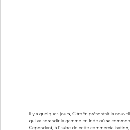
Les concepts Citroën
L'histoire Citroën
DS
D
DS7 Crossback
DS N°8
Marché automobile
E
Essais
France
Citroën Jumper
Citroën Jumpy
Il y a quelques jours, Citroën présentait la nouvel
qui va agrandir la gamme en Inde où sa commercia
Cependant, à l'aube de cette commercialisation, 