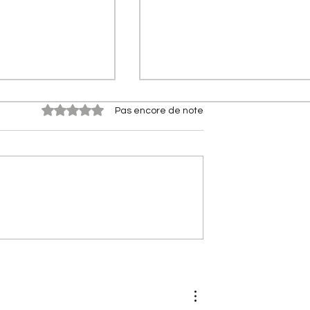
Noté 0 étoile sur 5.
Pas encore de note
e phares]
[Les innovations Citroën] D
roën 2CV (2028) :
l'AFIL au maintien de voie : 
ectrique de
trajectoire d'une innovation
signée Citroën