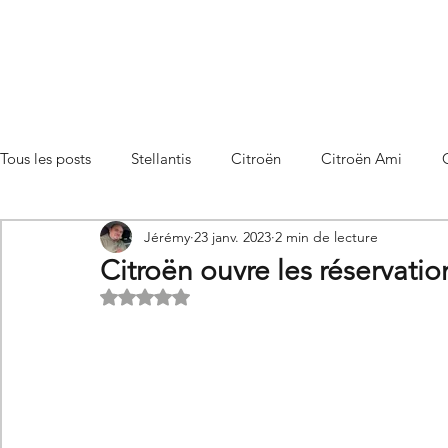
Tous les posts
Stellantis
Citroën
Citroën Ami
Jérémy
23 janv. 2023
2 min de lecture
Citroën C3 Aircross
Citroën C4
Citroën C4 X
Citroën ouvre les réservati
Noté NaN étoiles sur 5.
Citroën C5 X
Citroën Berlingo
Citroën Basalt
Utilitaires Citroën
Futures Citroën
Essais et compar