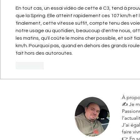
En tout cas, un essai vidéo de cette ë C3, tend à prou
que la Spring. Elle atteint rapidement ces 107 km/h et 
finalement, cette vitesse suffit, compte tenu des voie
notre usage au quotidien, beaucoup d'entre nous, atte
les matins, qu'il coûte le moins cher possible, et soit fiab
km/h. Pourquoi pas, quand en dehors des grands rouleu
fait hors des autoroutes.
J'aime
À propo
✍️ Je m
Passionn
l’actual
J’ai ég
faire vi
👉
En s