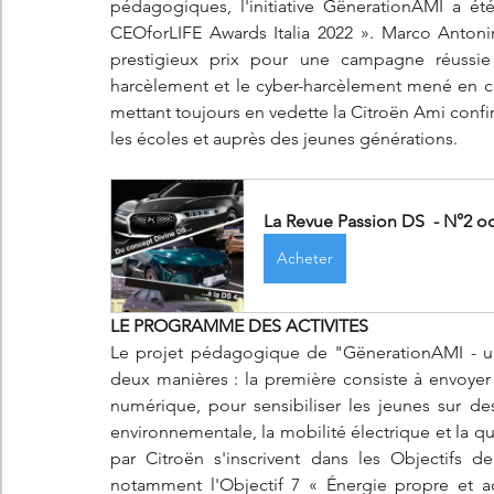
pédagogiques, l'initiative GënerationAMI a é
CEOforLIFE Awards Italia 2022 ». Marco Antonini
prestigieux prix pour une campagne réussie 
harcèlement et le cyber-harcèlement mené en col
mettant toujours en vedette la Citroën Ami conf
les écoles et auprès des jeunes générations.
La Revue Passion DS  - N°2 o
Acheter
LE PROGRAMME DES ACTIVITES
Le projet pédagogique de "GënerationAMI - un
deux manières : la première consiste à envoyer 
numérique, pour sensibiliser les jeunes sur de
environnementale, la mobilité électrique et la qu
par Citroën s'inscrivent dans les Objectifs 
notamment l'Objectif 7 « Énergie propre et ac