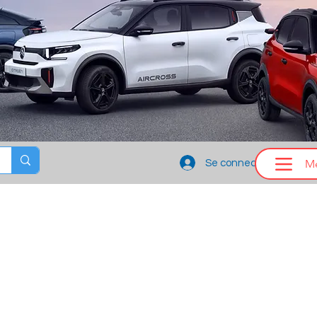
M
Se connecter