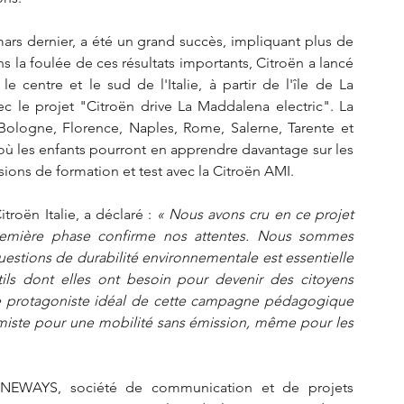
s dernier, a été un grand succès, impliquant plus de 
ns la foulée de ces résultats importants, Citroën a lancé 
 centre et le sud de l'Italie, à partir de l'île de La 
 le projet "Citroën drive La Maddalena electric". La 
a, Bologne, Florence, Naples, Rome, Salerne, Tarente et 
où les enfants pourront en apprendre davantage sur les 
sions de formation et test avec la Citroën AMI.
oën Italie, a déclaré : 
« Nous avons cru en ce projet 
remière phase confirme nos attentes. Nous sommes 
estions de durabilité environnementale est essentielle 
ils dont elles ont besoin pour devenir des citoyens 
le protagoniste idéal de cette campagne pédagogique 
ormiste pour une mobilité sans émission, même pour les 
 NEWAYS, société de communication et de projets 