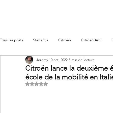
Tous les posts
Stellantis
Citroën
Citroën Ami
Jérémy
10 oct. 2022
3 min de lecture
Citroën C3 Aircross
Citroën C4
Citroën C4 X
Citroën lance la deuxième 
école de la mobilité en Itali
Citroën C5 X
Citroën Berlingo
Citroën Basalt
Noté NaN étoiles sur 5.
Utilitaires Citroën
Futures Citroën
Essais et compar