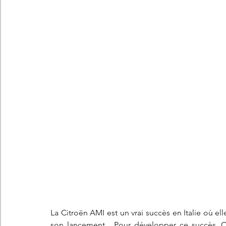
Les concepts Citroën
L'histoire Citroën
DS
D
DS7 Crossback
DS N°8
Marché automobile
E
Essais
France
Citroën Jumper
Citroën Jumpy
La Citroën AMI est un vrai succès en Italie où el
son lancement.  Pour développer ce succès, 