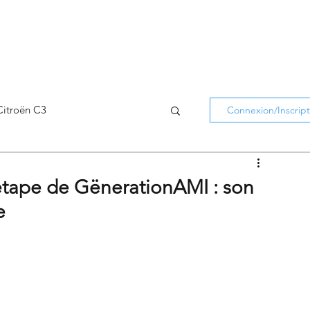
Citroën C3
Connexion/Inscript
Citroën C5 Aircross
étape de GënerationAMI : son
e
Citroën Holidays
atifs Citroën