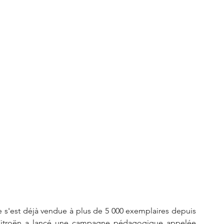
S3 Crossback
DS 4
urope
Autres régions
Nouveautés Citroën
le s'est déjà vendue à plus de 5 000 exemplaires depuis 
Citroën a lancé une campagne pédagogique appelée 