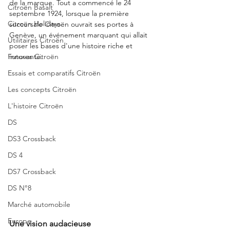
de la marque. Tout a commencé le 24 
Citroën Basalt
septembre 1924, lorsque la première 
Citroën Holidays
succursale Citroën ouvrait ses portes à 
Genève, un événement marquant qui allait 
Utilitaires Citroën
poser les bases d'une histoire riche et 
innovante.
Futures Citroën
Essais et comparatifs Citroën
Les concepts Citroën
L'histoire Citroën
DS
DS3 Crossback
DS 4
DS7 Crossback
DS N°8
Marché automobile
Europe
Une vision audacieuse