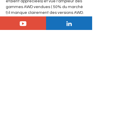
etaient appreciées) et vue l'ampleur des 
gammes AWD vendues ( 50% du marché 
!) il manque clairement des versions AWD. 
 Et si bien sur des vehicules simples et 
peu couteux restent appreciés , Dacia et 
Suzuki s'y porten…
Afficher plus
J'aime
frederic-jay
25 mai 2024
En réponse à
Rx Soarer
Merci pour ces précisions, il es toujours 
bon d'avoir l'avis de ce que veulent les 
utilisateurs et comment se comporte 
un constructeur dans son offre produits 
sur un marché. Fini le temps des hauts 
de gamme mais aussi Ax 4x4 et Bx 
berline et Evasion 4x4
J'aime