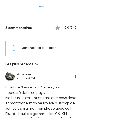
5 commentaires
0.0/5 (0)
[Les Records Citroën]
[Les Citroën de
Commenter et noter...
Citroën C4 Cactus
compétition] Cit
Airflow : le secret du
Cross : comment 
concept à 2 l/100 km
conquis la terre
Les plus récents
Rx Soarer
25 mai 2024
Etant de Suisse, oui Citroen y est 
apprecié dans ce pays . 
Malheureusement en tant que pays riche 
et montagneux on ne trouve plus trop de 
vehicules vraiment en phase avec ca ! 
Plus de haut de gamme ( les CX, XM 