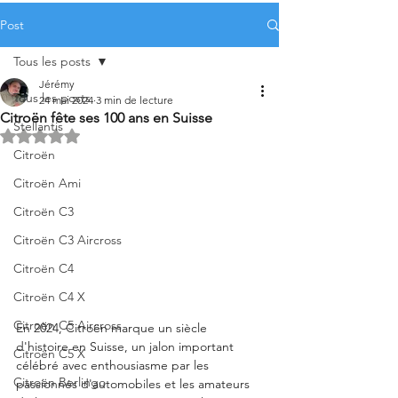
Post
Tous les posts
Jérémy
Tous les posts
24 mai 2024
3 min de lecture
Citroën fête ses 100 ans en Suisse
Stellantis
Noté NaN étoiles sur 5.
Citroën
Citroën Ami
Citroën C3
Citroën C3 Aircross
Citroën C4
Citroën C4 X
Citroën C5 Aircross
En 2024, Citroën marque un siècle 
d'histoire en Suisse, un jalon important 
Citroën C5 X
célébré avec enthousiasme par les 
Citroën Berlingo
passionnés d'automobiles et les amateurs 