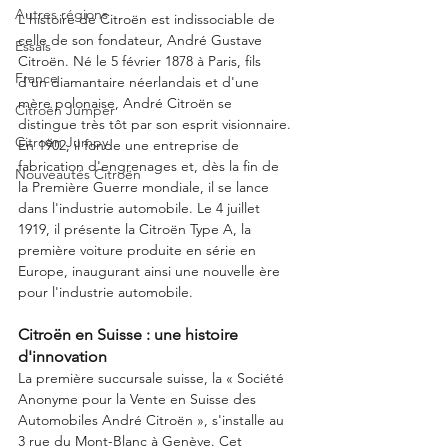
Autres régions
L'histoire de Citroën est indissociable de 
celle de son fondateur, André Gustave 
Essais
Citroën. Né le 5 février 1878 à Paris, fils 
France
d'un diamantaire néerlandais et d'une 
mère polonaise, André Citroën se 
Citroën Jumper
distingue très tôt par son esprit visionnaire. 
Citroën Jumpy
En 1902, il fonde une entreprise de 
fabrication d'engrenages et, dès la fin de 
Nouveautés Citroën
la Première Guerre mondiale, il se lance 
dans l'industrie automobile. Le 4 juillet 
1919, il présente la Citroën Type A, la 
première voiture produite en série en 
Europe, inaugurant ainsi une nouvelle ère 
pour l'industrie automobile.
Citroën en Suisse : une histoire 
d'innovation
La première succursale suisse, la « Société 
Anonyme pour la Vente en Suisse des 
Automobiles André Citroën », s'installe au 
3 rue du Mont-Blanc à Genève. Cet 