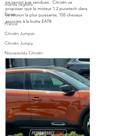
ne seront pas vendues.  Citroën va 
Autres régions
proposer que le moteur 1.2 puretech dans 
Essais
sa version la plus puissante, 155 chevaux 
associée à la boîte EAT8.  
France
Citroën Jumper
Citroën Jumpy
Nouveautés Citroën