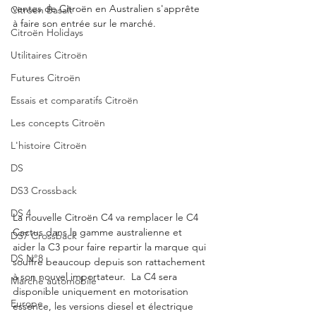
ventes de Citroën en Australien s'apprête 
Citroën Basalt
à faire son entrée sur le marché. 
Citroën Holidays
Utilitaires Citroën
Futures Citroën
Essais et comparatifs Citroën
Les concepts Citroën
L'histoire Citroën
DS
DS3 Crossback
DS 4
La nouvelle Citroën C4 va remplacer le C4 
Cactus dans la gamme australienne et 
DS7 Crossback
aider la C3 pour faire repartir la marque qui 
DS N°8
souffre beaucoup depuis son rattachement 
à son nouvel importateur.  La C4 sera 
Marché automobile
disponible uniquement en motorisation 
Europe
essence, les versions diesel et électrique 