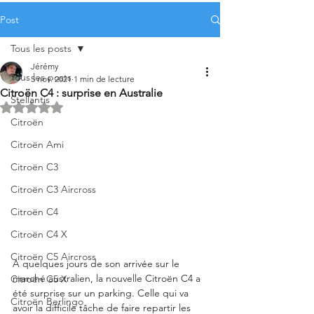
Post
Tous les posts
Jérémy
Tous les posts
5 nov. 2021
1 min de lecture
Citroën C4 : surprise en Australie
Stellantis
Noté NaN étoiles sur 5.
Citroën
Citroën Ami
Citroën C3
Citroën C3 Aircross
Citroën C4
Citroën C4 X
Citroën C5 Aircross
A quelques jours de son arrivée sur le 
marché australien, la nouvelle Citroën C4 a 
Citroën C5 X
été surprise sur un parking. Celle qui va 
Citroën Berlingo
avoir la difficile tâche de faire repartir les 