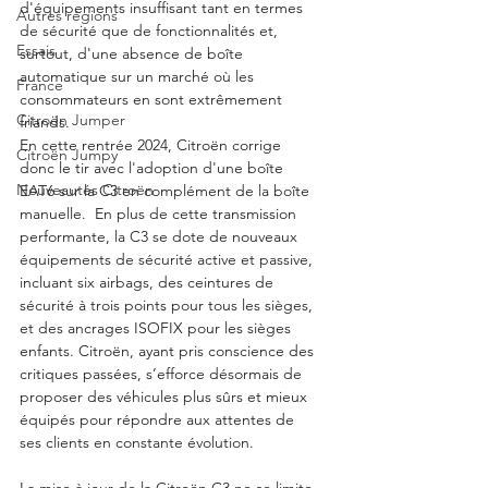
d'équipements insuffisant tant en termes 
Autres régions
de sécurité que de fonctionnalités et, 
Essais
surtout, d'une absence de boîte 
automatique sur un marché où les 
France
consommateurs en sont extrêmement 
Citroën Jumper
friands. 
En cette rentrée 2024, Citroën corrige 
Citroën Jumpy
donc le tir avec l'adoption d'une boîte 
Nouveautés Citroën
EAT6 sur la C3 en complément de la boîte 
manuelle.  En plus de cette transmission 
performante, la C3 se dote de nouveaux 
équipements de sécurité active et passive, 
incluant six airbags, des ceintures de 
sécurité à trois points pour tous les sièges, 
et des ancrages ISOFIX pour les sièges 
enfants. Citroën, ayant pris conscience des 
critiques passées, s’efforce désormais de 
proposer des véhicules plus sûrs et mieux 
équipés pour répondre aux attentes de 
ses clients en constante évolution.
La mise à jour de la Citroën C3 ne se limite 