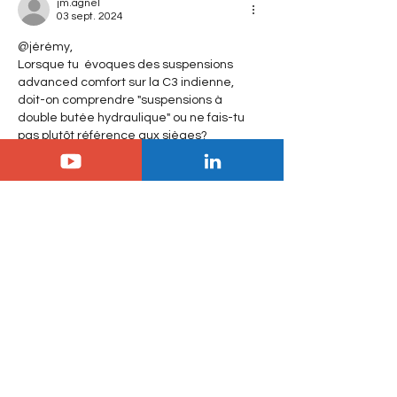
jm.agnel
03 sept. 2024
@jérémy, 
Lorsque tu  évoques des suspensions 
advanced comfort sur la C3 indienne, 
doit-on comprendre "suspensions à 
double butée hydraulique" ou ne fais-tu 
pas plutôt référence aux sièges?
A force d'enrichir l'équipement de confort 
ou sécuritaire de la C3 indienne, je me 
demande si dans l'avenir, il ne faudrait 
pas mieux proposer une seule version à 
vocation mondiale. L'écart de prix 
viendrait d'une production européenne 
dans un cas et indienne pour les autres 
marchés, en sus de quelques dotations 
sécuritaires plus…
Afficher plus
J'aime
Jérémy