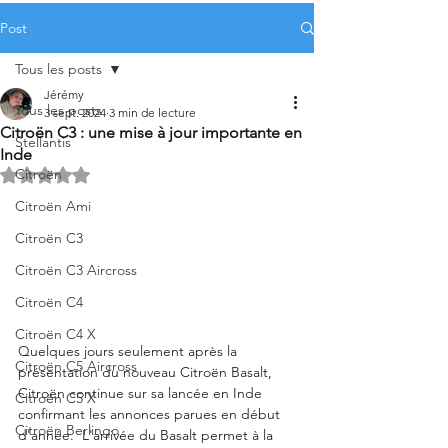
Post
Tous les posts
Jérémy
Tous les posts
3 sept. 2024
3 min de lecture
Citroën C3 : une mise à jour importante en
Stellantis
Inde
Citroën
Noté NaN étoiles sur 5.
Citroën Ami
Citroën C3
Citroën C3 Aircross
Citroën C4
Citroën C4 X
Quelques jours seulement après la 
Citroën C5 Aircross
présentation du nouveau Citroën Basalt, 
Citroën continue sur sa lancée en Inde 
Citroën C5 X
confirmant les annonces parues en début 
Citroën Berlingo
d'année.  L'arrivée du Basalt permet à la 