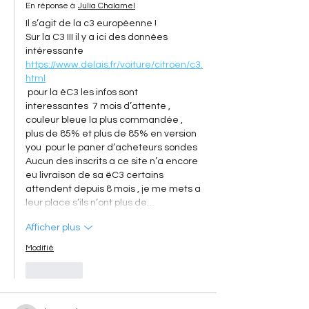
En réponse à
Julia Chalamel
Il s’agit de la c3 européenne ! 
Sur la C3 III il y a ici des données 
intéressante 
https://www.delais.fr/voiture/citroen/c3.
html
 pour la ëC3 les infos sont 
interessantes  7 mois d’attente , 
couleur bleue la plus commandée , 
plus de 85% et plus de 85% en version 
you  pour le paner d’acheteurs sondes 
Aucun des inscrits a ce site n’a encore 
eu livraison de sa ëC3 certains 
attendent depuis 8 mois , je me mets a 
leur place s’ils n’ont plus de…
Afficher plus
Modifié
J'aime