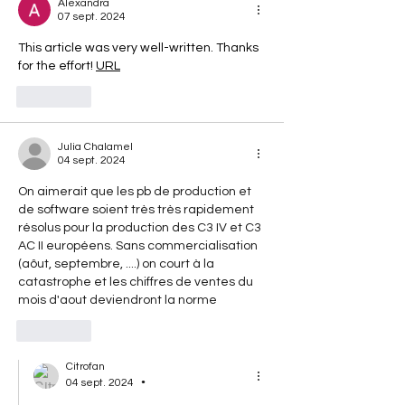
Alexandra
07 sept. 2024
This article was very well-written. Thanks 
for the effort! 
URL
J'aime
Julia Chalamel
04 sept. 2024
On aimerait que les pb de production et 
de software soient très très rapidement 
résolus pour la production des C3 IV et C3 
AC II européens. Sans commercialisation 
(aôut, septembre, ....) on court à la 
catastrophe et les chiffres de ventes du 
mois d'aout deviendront la norme
J'aime
Citrofan
•
04 sept. 2024