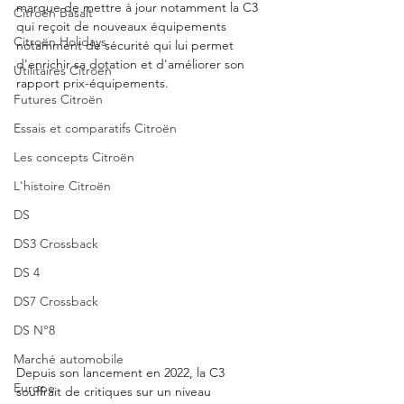
marque de mettre à jour notamment la C3 
Citroën Basalt
qui reçoit de nouveaux équipements 
Citroën Holidays
notamment de sécurité qui lui permet 
d'enrichir sa dotation et d'améliorer son 
Utilitaires Citroën
rapport prix-équipements. 
Futures Citroën
Essais et comparatifs Citroën
Les concepts Citroën
L'histoire Citroën
DS
DS3 Crossback
DS 4
DS7 Crossback
DS N°8
Marché automobile
Depuis son lancement en 2022, la C3 
Europe
souffrait de critiques sur un niveau 