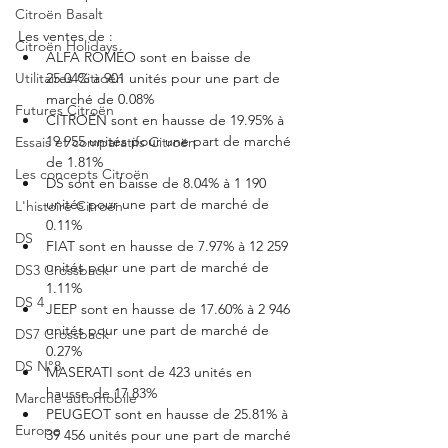
Citroën Basalt
Les ventes de : 
Citroën Holidays
ALFA ROMÉO sont en baisse de 
Utilitaires Citroën
25.04% à 901 unités pour une part de 
marché de 0.08%
Futures Citroën
CITROËN sont en hausse de 19.95% à 
19 955 unités pour une part de marché 
Essais et comparatifs Citroën
de 1.81%
Les concepts Citroën
DS sont en baisse de 8.04% à 1 190 
unités pour une part de marché de 
L'histoire Citroën
0.11%
DS
FIAT sont en hausse de 7.97% à 12 259 
unités pour une part de marché de 
DS3 Crossback
1.11%
DS 4
JEEP sont en hausse de 17.60% à 2 946 
unités pour une part de marché de 
DS7 Crossback
0.27%
DS N°8
MASERATI sont de 423 unités en 
hausse de 17.83%
Marché automobile
PEUGEOT sont en hausse de 25.81% à 
Europe
39 456 unités pour une part de marché 