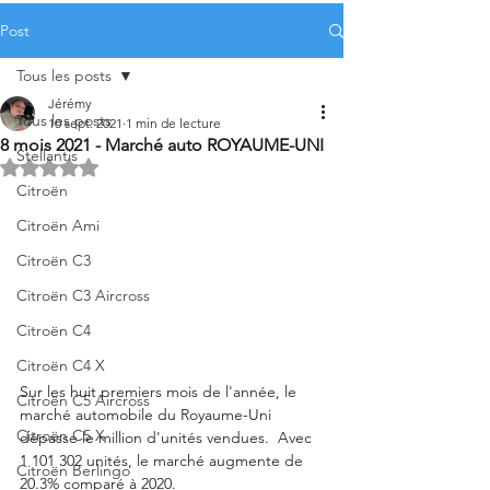
Post
Tous les posts
Jérémy
Tous les posts
10 sept. 2021
1 min de lecture
8 mois 2021 - Marché auto ROYAUME-UNI
Stellantis
Noté NaN étoiles sur 5.
Citroën
Citroën Ami
Citroën C3
Citroën C3 Aircross
Citroën C4
Citroën C4 X
Sur les huit premiers mois de l'année, le 
Citroën C5 Aircross
marché automobile du Royaume-Uni 
Citroën C5 X
dépasse le million d'unités vendues.  Avec 
1 101 302 unités, le marché augmente de 
Citroën Berlingo
20.3% comparé à 2020. 