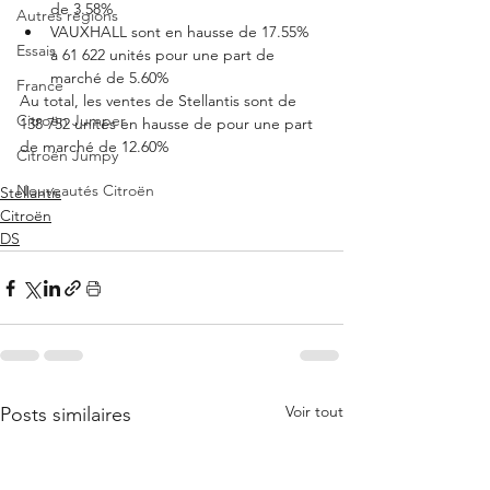
de 3.58%
Autres régions
VAUXHALL sont en hausse de 17.55% 
Essais
à 61 622 unités pour une part de 
marché de 5.60%
France
Au total, les ventes de Stellantis sont de 
Citroën Jumper
138 752 unités en hausse de pour une part 
de marché de 12.60%
Citroën Jumpy
Nouveautés Citroën
Stellantis
Citroën
DS
Voir tout
Posts similaires