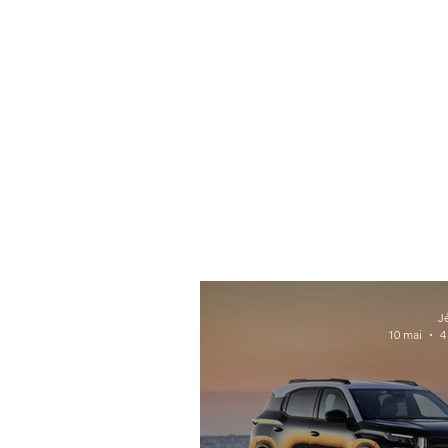
J
10 mai
4