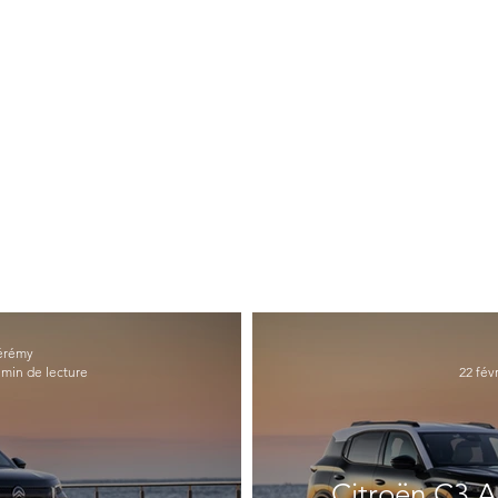
érémy
 min de lecture
22 févr
Citroën C3 A