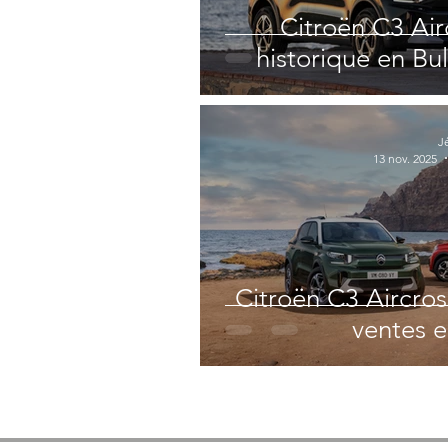
Citroën C3 Air
historique en Bul
J
13 nov. 2025
Citroën C3 Aircros
ventes e