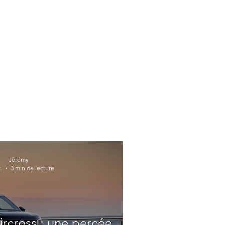
Jérémy
.
3 min de lecture
ircross : une percée