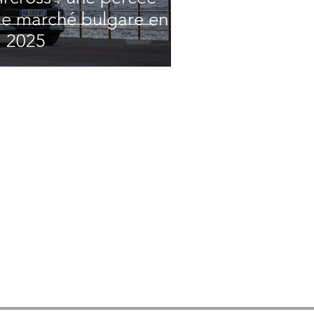
 le marché bulgare en
2025