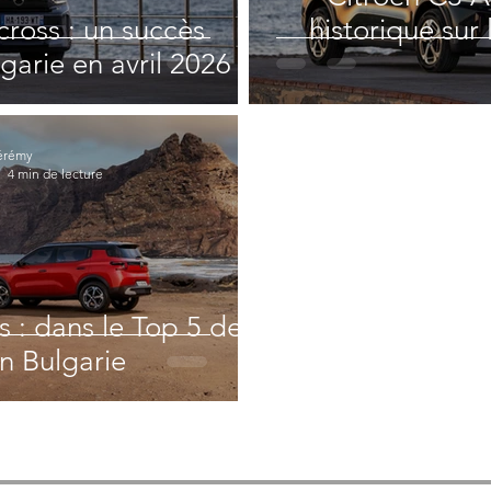
cross : un succès
historique sur
garie en avril 2026
érémy
4 min de lecture
s : dans le Top 5 des
n Bulgarie