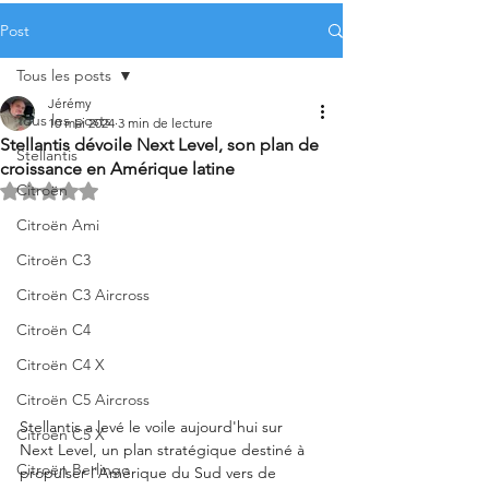
Post
Tous les posts
Jérémy
Tous les posts
10 mai 2024
3 min de lecture
Stellantis dévoile Next Level, son plan de
Stellantis
croissance en Amérique latine
Citroën
Noté NaN étoiles sur 5.
Citroën Ami
Citroën C3
Citroën C3 Aircross
Citroën C4
Citroën C4 X
Citroën C5 Aircross
Stellantis a levé le voile aujourd'hui sur 
Citroën C5 X
Next Level, un plan stratégique destiné à 
Citroën Berlingo
propulser l'Amérique du Sud vers de 