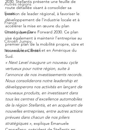
2030, Stellantis présente une feuille de 
Autres régions
route détaillée visant à consolider sa 
Essais
position de leader régional, à favoriser le 
développement de l'industrie locale et à 
France
accélérer la mise en œuvre du plan 
stratégique Dare Forward 2030. Ce plan 
Citroën Jumper
vise également à maintenir l'entreprise au 
Citroën Jumpy
premier plan de la mobilité propre, sûre et 
accessible au Brésil et en Amérique du 
Nouveautés Citroën
Sud.
« Next Level inaugure un nouveau cycle 
vertueux pour notre région, suite à 
l'annonce de nos investissements records. 
Nous consoliderons notre leadership et 
développerons nos activités en lançant de 
nouveaux produits, en investissant dans 
tous les centres d'excellence automobiles 
de la région Stellantis, et en acquérant de 
nouvelles entreprises, entre autres actions 
prévues dans chacun de nos piliers 
stratégiques »
, explique Emanuele 
Cappellano, président de Stellantis en 