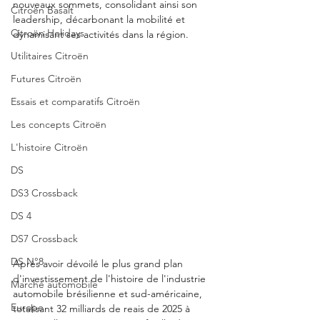
nouveaux sommets, consolidant ainsi son 
Citroën Basalt
leadership, décarbonant la mobilité et 
Citroën Holidays
dynamisant ses activités dans la région.
Utilitaires Citroën
Futures Citroën
Essais et comparatifs Citroën
Les concepts Citroën
L'histoire Citroën
DS
DS3 Crossback
DS 4
DS7 Crossback
DS N°8
Après avoir dévoilé le plus grand plan 
d'investissement de l'histoire de l'industrie 
Marché automobile
automobile brésilienne et sud-américaine, 
Europe
totalisant 32 milliards de reais de 2025 à 