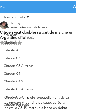
Post
Tous les posts
Jérémy
Tous les posts
21 juil. 2023
3 min de lecture
Citroën veut doubler sa part de marché en
Stellantis
Argentine d'ici 2025
Citroën
Noté NaN étoiles sur 5.
Citroën Ami
Citroën C3
Citroën C3 Aircross
Citroën C4
Citroën C4 X
Citroën C5 Aircross
Citroën C5 X
Citroën est en plein renouvellement de sa 
gamme en Argentine puisque, après la 
Citroën Berlingo
nouvelle C3, la  marque a lancé en début 