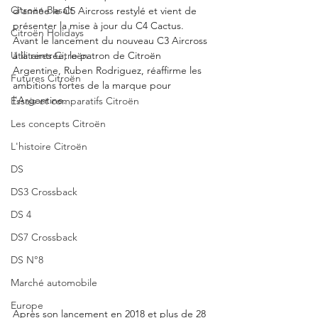
Citroën Basalt
d'année le C5 Aircross restylé et vient de 
présenter la mise à jour du C4 Cactus.  
Citroën Holidays
Avant le lancement du nouveau C3 Aircross 
Utilitaires Citroën
à la rentrée, le patron de Citroën 
Argentine, Ruben Rodriguez, réaffirme les 
Futures Citroën
ambitions fortes de la marque pour 
l'Argentine. 
Essais et comparatifs Citroën
Les concepts Citroën
L'histoire Citroën
DS
DS3 Crossback
DS 4
DS7 Crossback
DS N°8
Marché automobile
Europe
Après son lancement en 2018 et plus de 28 