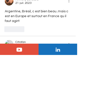
21 juil. 2023
Argentine, Brésil, c est bien beau..mais c 
est en Europe et surtout en France qu il 
faut agir!!
J'aime
Citrofan
•
21 juil. 2023
de belles ambitions pour Citroën 
j’aime le fait que les brésiliens trouvent la 
C4 cactus bien comme elle est 
J'aime
laurent.helljet
21 juil. 2023
J'aimerais et j'attends davantage 
d'ambitions pour l'Europe. Genre... Citroën 
veut doubler sa part de marché en 