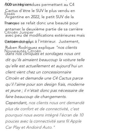
Autres régions
000 unités vendues permettant au C4 
Cactus d'être le SUV le plus vendu en 
Essais
Argentine en 2022, le petit SUV de la 
France
marque se refait donc une beauté pour 
entamer la deuxième partie de sa carrière 
Citroën Jumper
avec peu de modifications extérieures mais 
nettement plus à l'intérieur.  Justement, 
Citroën Jumpy
Ruben Rodriguez explique 
"nos clients 
Nouveautés Citroën
dans nos cliniques et sondages nous ont 
dit qu'ils aimaient beaucoup la voiture telle 
qu'elle est actuellement et aujourd'hui un 
client vient chez un concessionnaire 
Citroën et demande une C4 Cactus parce 
qu'il l'aime pour son design frais, moderne 
et jeune ; il n'était donc pas nécessaire de 
faire beaucoup de changements.  
Cependant, 
nos clients nous ont demandé 
plus de confort et de connectivité, c'est 
pourquoi nous avons intégré l'écran de 10 
pouces avec la connectivité sans fil Apple 
Car Play et Andoird Auto."