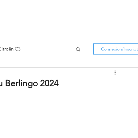
Citroën C3
Connexion/Inscript
Citroën C5 Aircross
u Berlingo 2024
Citroën Holidays
atifs Citroën