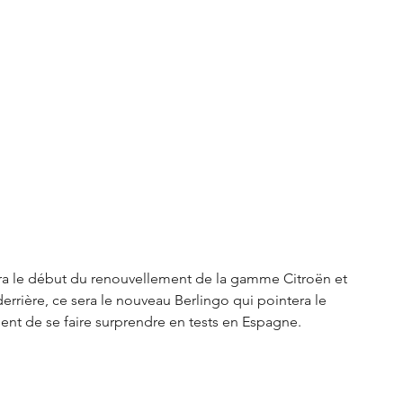
S3 Crossback
DS 4
urope
Autres régions
Nouveautés Citroën
a le début du renouvellement de la gamme Citroën et 
derrière, ce sera le nouveau Berlingo qui pointera le 
ent de se faire surprendre en tests en Espagne. 