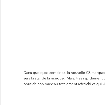
Les concepts Citroën
L'histoire Citroën
DS
D
DS7 Crossback
DS N°8
Marché automobile
E
Essais
France
Citroën Jumper
Citroën Jumpy
Dans quelques semaines, la nouvelle C3 marquer
sera la star de la marque.  Mais, très rapidement 
bout de son museau totalement rafraichi et qui vi