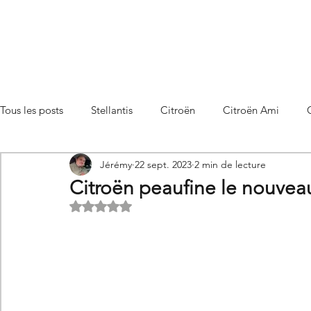
Tous les posts
Stellantis
Citroën
Citroën Ami
Jérémy
22 sept. 2023
2 min de lecture
Citroën C3 Aircross
Citroën C4
Citroën C4 X
Citroën peaufine le nouvea
Noté NaN étoiles sur 5.
Citroën C5 X
Citroën Berlingo
Citroën Basalt
Utilitaires Citroën
Futures Citroën
Essais et compar