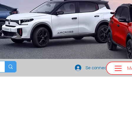
M
Se connecter